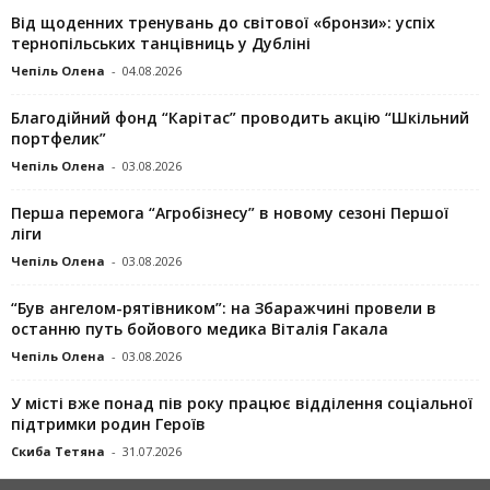
Від щоденних тренувань до світової «бронзи»: успіх
тернопільських танцівниць у Дубліні
Чепіль Олена
-
04.08.2026
Благодійний фонд “Карітас” проводить акцію “Шкільний
портфелик”
Чепіль Олена
-
03.08.2026
Перша перемога “Агробізнесу” в новому сезоні Першої
ліги
Чепіль Олена
-
03.08.2026
“Був ангелом-рятівником”: на Збаражчині провели в
останню путь бойового медика Віталія Гакала
Чепіль Олена
-
03.08.2026
У місті вже понад пів року працює відділення соціальної
підтримки родин Героїв
Скиба Тетяна
-
31.07.2026