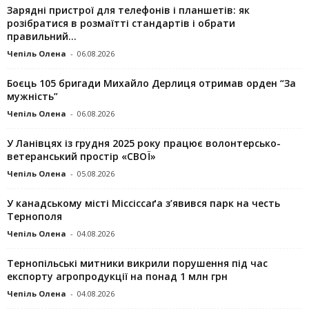
Зарядні пристрої для телефонів і планшетів: як
розібратися в розмаїтті стандартів і обрати
правильний...
Чепіль Олена
-
06.08.2026
Боєць 105 бригади Михайло Дерлиця отримав орден “За
мужність”
Чепіль Олена
-
06.08.2026
У Ланівцях із грудня 2025 року працює волонтерсько-
ветеранський простір «СВОЇ»
Чепіль Олена
-
05.08.2026
У канадському місті Міссіссаґа з’явився парк на честь
Тернополя
Чепіль Олена
-
04.08.2026
Тернопільські митники викрили порушення під час
експорту агропродукції на понад 1 млн грн
Чепіль Олена
-
04.08.2026