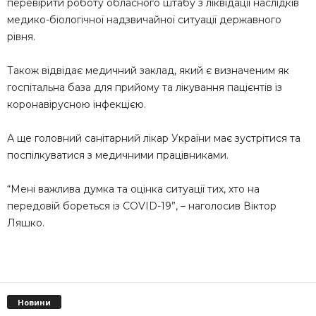
перевірити роботу обласного штабу з ліквідації наслідків
медико-біологічної надзвичайної ситуації державного
рівня.
Також відвідає медичний заклад, який є визначеним як
госпітальна база для прийому та лікування пацієнтів із
коронавірусною інфекцією.
А ще головний санітарний лікар України має зустрітися та
поспілкуватися з медичними працівниками.
“Мені важлива думка та оцінка ситуації тих, хто на
передовій бореться із COVID-19”, – наголосив Віктор
Ляшко.
Новини