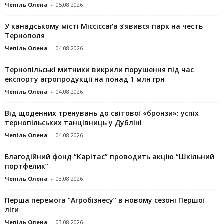
Чепіль Олена
-
05.08.2026
У канадському місті Міссіссаґа з’явився парк на честь
Тернополя
Чепіль Олена
-
04.08.2026
Тернопільські митники викрили порушення під час
експорту агропродукції на понад 1 млн грн
Чепіль Олена
-
04.08.2026
Від щоденних тренувань до світової «бронзи»: успіх
тернопільських танцівниць у Дубліні
Чепіль Олена
-
04.08.2026
Благодійний фонд “Карітас” проводить акцію “Шкільний
портфелик”
Чепіль Олена
-
03.08.2026
Перша перемога “Агробізнесу” в новому сезоні Першої
ліги
Чепіль Олена
-
03.08.2026