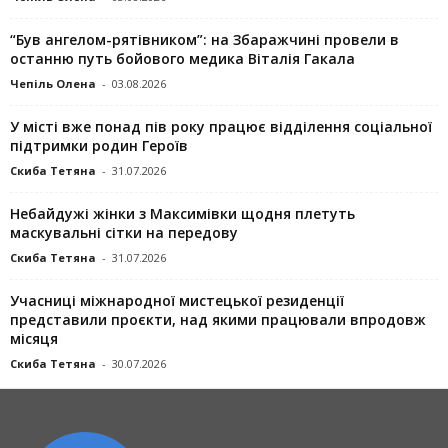
“Був ангелом-рятівником”: на Збаражчині провели в
останню путь бойового медика Віталія Гакала
Чепіль Олена
-
03.08.2026
У місті вже понад пів року працює відділення соціальної
підтримки родин Героїв
Скиба Тетяна
-
31.07.2026
Небайдужі жінки з Максимівки щодня плетуть
маскувальні сітки на передову
Скиба Тетяна
-
31.07.2026
Учасниці міжнародної мистецької резиденції
представили проєкти, над якими працювали впродовж
місяця
Скиба Тетяна
-
30.07.2026