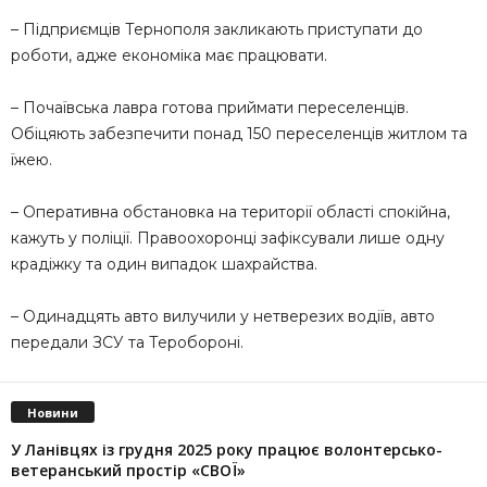
– Підприємців Тернополя закликають приступати до
роботи, адже економіка має працювати.
– Почаївська лавра готова приймати переселенців.
Обіцяють забезпечити понад 150 переселенців житлом та
їжею.
– Оперативна обстановка на території області спокійна,
кажуть у поліції. Правоохоронці зафіксували лише одну
крадіжку та один випадок шахрайства.
– Одинадцять авто вилучили у нетверезих водіїв, авто
передали ЗСУ та Теробороні.
Новини
У Ланівцях із грудня 2025 року працює волонтерсько-
ветеранський простір «СВОЇ»