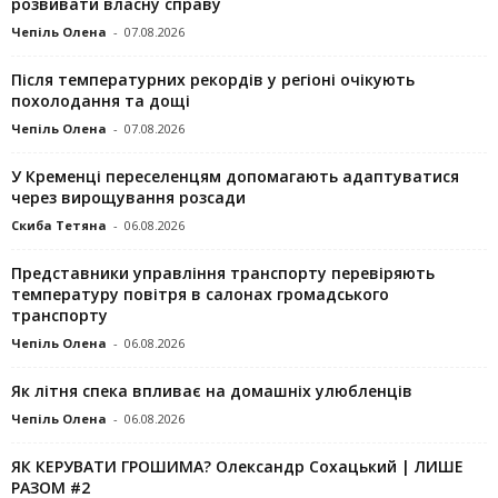
розвивати власну справу
Чепіль Олена
-
07.08.2026
Після температурних рекордів у регіоні очікують
похолодання та дощі
Чепіль Олена
-
07.08.2026
У Кременці переселенцям допомагають адаптуватися
через вирощування розсади
Скиба Тетяна
-
06.08.2026
Представники управління транспорту перевіряють
температуру повітря в салонах громадського
транспорту
Чепіль Олена
-
06.08.2026
Як літня спека впливає на домашніх улюбленців
Чепіль Олена
-
06.08.2026
ЯК КЕРУВАТИ ГРОШИМА? Олександр Сохацький | ЛИШЕ
РАЗОМ #2