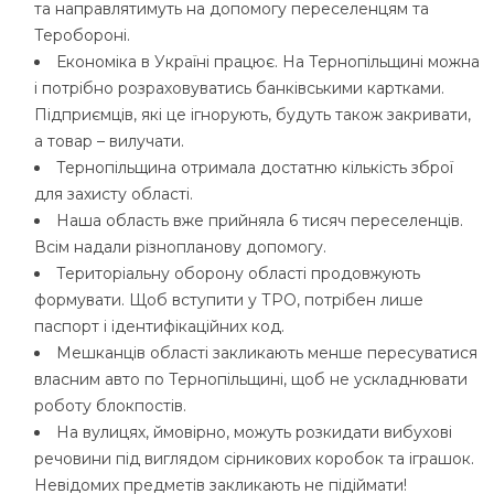
та направлятимуть на допомогу переселенцям та
Теробороні.
Економіка в Україні працює. На Тернопільщині можна
і потрібно розраховуватись банківськими картками.
Підприємців, які це ігнорують, будуть також закривати,
а товар – вилучати.
Тернопільщина отримала достатню кількість зброї
для захисту області.
Наша область вже прийняла 6 тисяч переселенців.
Всім надали різнопланову допомогу.
Територіальну оборону області продовжують
формувати. Щоб вступити у ТРО, потрібен лише
паспорт і ідентифікаційних код.
Мешканців області закликають менше пересуватися
власним авто по Тернопільщині, щоб не ускладнювати
роботу блокпостів.
На вулицях, ймовірно, можуть розкидати вибухові
речовини під виглядом сірникових коробок та іграшок.
Невідомих предметів закликають не підіймати!