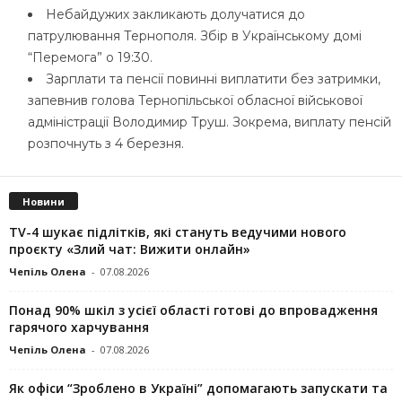
Небайдужих закликають долучатися до
патрулювання Тернополя. Збір в Українському домі
“Перемога” о 19:30.
Зарплати та пенсії повинні виплатити без затримки,
запевнив голова Тернопільської обласної військової
адміністрації Володимир Труш. Зокрема, виплату пенсій
розпочнуть з 4 березня.
Новини
TV-4 шукає підлітків, які стануть ведучими нового
проєкту «Злий чат: Вижити онлайн»
Чепіль Олена
-
07.08.2026
Понад 90% шкіл з усієї області готові до впровадження
гарячого харчування
Чепіль Олена
-
07.08.2026
Як офіси “Зроблено в Україні” допомагають запускaти та