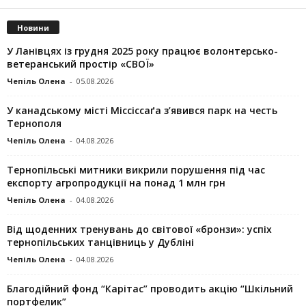
Новини
У Ланівцях із грудня 2025 року працює волонтерсько-
ветеранський простір «СВОЇ»
Чепіль Олена
-
05.08.2026
У канадському місті Міссіссаґа з’явився парк на честь
Тернополя
Чепіль Олена
-
04.08.2026
Тернопільські митники викрили порушення під час
експорту агропродукції на понад 1 млн грн
Чепіль Олена
-
04.08.2026
Від щоденних тренувань до світової «бронзи»: успіх
тернопільських танцівниць у Дубліні
Чепіль Олена
-
04.08.2026
Благодійний фонд “Карітас” проводить акцію “Шкільний
портфелик”