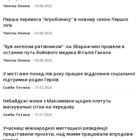
Чепіль Олена
-
03.08.2026
Перша перемога “Агробізнесу” в новому сезоні Першої
ліги
Чепіль Олена
-
03.08.2026
“Був ангелом-рятівником”: на Збаражчині провели в
останню путь бойового медика Віталія Гакала
Чепіль Олена
-
03.08.2026
У місті вже понад пів року працює відділення соціальної
підтримки родин Героїв
Скиба Тетяна
-
31.07.2026
Небайдужі жінки з Максимівки щодня плетуть
маскувальні сітки на передову
Скиба Тетяна
-
31.07.2026
Учасниці міжнародної мистецької резиденції
представили проєкти, над якими працювали впродовж
місяця