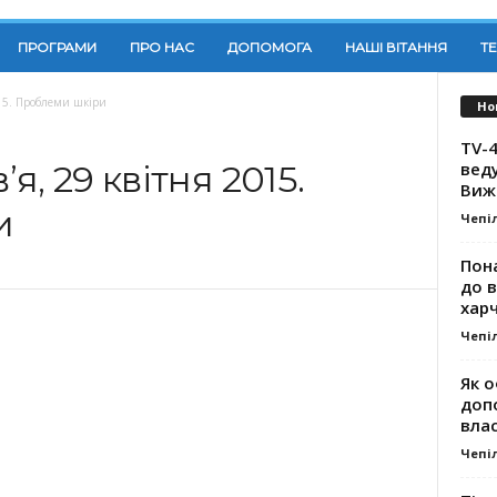
ПРОГРАМИ
ПРО НАС
ДОПОМОГА
НАШІ ВІТАННЯ
Т
015. Проблеми шкіри
Но
TV-4
вед
, 29 квітня 2015.
Виж
и
Чепі
Пона
до 
хар
Чепі
Як о
доп
влас
Чепі