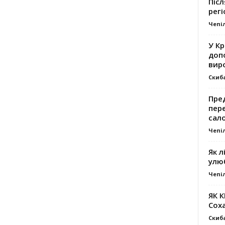
Післ
регі
Чепі
У К
доп
вир
Скиб
Пре
пер
сал
Чепі
Як л
улю
Чепі
ЯК 
Сох
Скиб