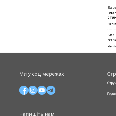
Заря
план
стан
Чепі
Боє
отр
Чепі
Ми у соц мережах
Стр
Струк
Редак
Напишіть нам