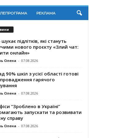
ЕЛЕПРОГРАМА
РЕКЛАМА
вини
 шукає підлітків, які стануть
учими нового проєкту «Злий чат:
ити онлайн»
ль Олена
-
07.08.2026
д 90% шкіл з усієї області готові
впровадження гарячого
чування
ль Олена
-
07.08.2026
фіси “Зроблено в Україні”
омагають запускaти та розвивати
ну справу
ль Олена
-
07.08.2026