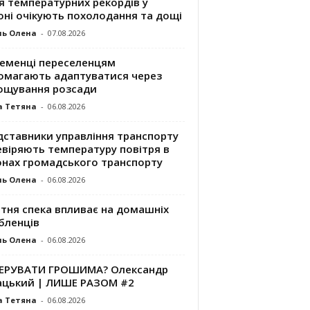
я температурних рекордів у
оні очікують похолодання та дощі
ль Олена
-
07.08.2026
ременці переселенцям
омагають адаптуватися через
ощування розсади
а Тетяна
-
06.08.2026
дставники управління транспорту
евіряють температуру повітря в
онах громадського транспорту
ль Олена
-
06.08.2026
ітня спека впливає на домашніх
бленців
ль Олена
-
06.08.2026
КЕРУВАТИ ГРОШИМА? Олександр
ацький | ЛИШЕ РАЗОМ #2
а Тетяна
-
06.08.2026