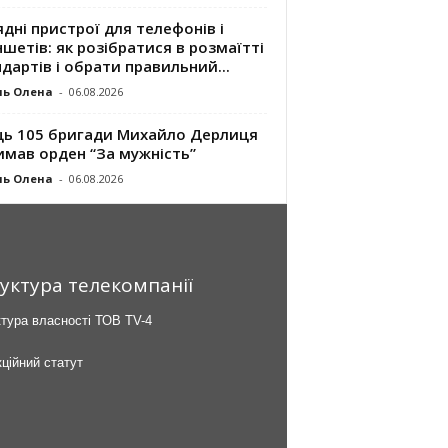
дні пристрої для телефонів і
шетів: як розібратися в розмаїтті
дартів і обрати правильний...
ль Олена
-
06.08.2026
ць 105 бригади Михайло Дерлиця
имав орден “За мужність”
ль Олена
-
06.08.2026
уктура телекомпанії
тура власності ТОВ TV-4
ційний статут