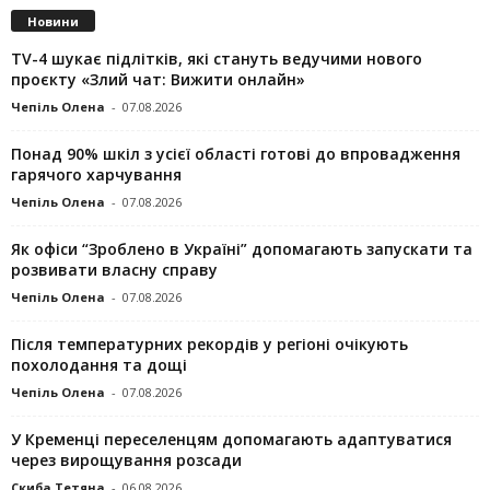
Новини
TV-4 шукає підлітків, які стануть ведучими нового
проєкту «Злий чат: Вижити онлайн»
Чепіль Олена
-
07.08.2026
Понад 90% шкіл з усієї області готові до впровадження
гарячого харчування
Чепіль Олена
-
07.08.2026
Як офіси “Зроблено в Україні” допомагають запускaти та
розвивати власну справу
Чепіль Олена
-
07.08.2026
Після температурних рекордів у регіоні очікують
похолодання та дощі
Чепіль Олена
-
07.08.2026
У Кременці переселенцям допомагають адаптуватися
через вирощування розсади
Скиба Тетяна
-
06.08.2026