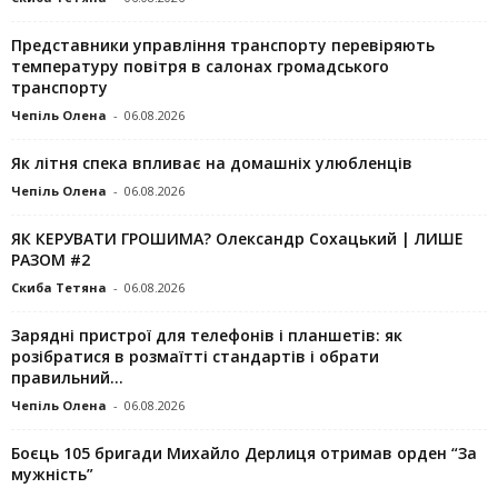
Представники управління транспорту перевіряють
температуру повітря в салонах громадського
транспорту
Чепіль Олена
-
06.08.2026
Як літня спека впливає на домашніх улюбленців
Чепіль Олена
-
06.08.2026
ЯК КЕРУВАТИ ГРОШИМА? Олександр Сохацький | ЛИШЕ
РАЗОМ #2
Скиба Тетяна
-
06.08.2026
Зарядні пристрої для телефонів і планшетів: як
розібратися в розмаїтті стандартів і обрати
правильний...
Чепіль Олена
-
06.08.2026
Боєць 105 бригади Михайло Дерлиця отримав орден “За
мужність”