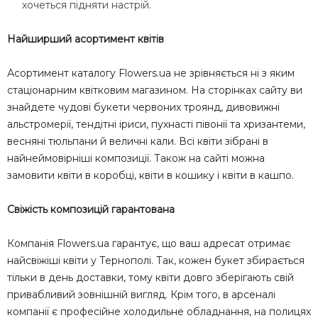
хочеться підняти настрій.
Найширший асортимент квітів
Асортимент каталогу Flowers.ua не зрівняється ні з яким
стаціонарним квітковим магазином. На сторінках сайту ви
знайдете чудові букети червоних троянд, дивовижні
альстромерії, тендітні іриси, пухнасті півонії та хризантеми,
весняні тюльпани й величні кали. Всі квіти зібрані в
найнеймовірніші композиції. Також на сайті можна
замовити квіти в коробці, квіти в кошику і квіти в кашпо.
Свіжість композицій гарантована
Компанія Flowers.ua гарантує, що ваш адресат отримає
найсвіжіші квіти у Тернополі. Так, кожен букет збирається
тільки в день доставки, тому квіти довго зберігають свій
привабливий зовнішній вигляд. Крім того, в арсеналі
компанії є професійне холодильне обладнання, на полицях