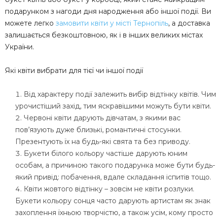
подарунком з нагоди дня народження або іншої події. Ви
можете легко
замовити квіти у місті Тернопіль
, а доставка
залишається безкоштовною, як і в інших великих містах
України.
Які квіти вибрати для тієї чи іншої події
Від характеру події залежить вибір відтінку квітів. Чим
урочистіший захід, тим яскравішими можуть бути квіти.
Червоні квіти дарують дівчатам, з якими вас
пов’язують дуже близькі, романтичні стосунки.
Презентують їх на будь-які свята та без приводу.
Букети білого кольору частіше дарують юним
особам, а причиною такого подарунка може бути будь-
який привід: побачення, вдале складання іспитів тощо.
Квіти жовтого відтінку – зовсім не квіти розлуки.
Букети кольору сонця часто дарують артистам як знак
захоплення їхньою творчістю, а також усім, кому просто