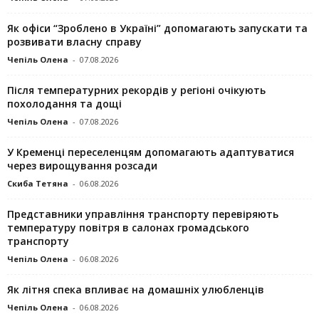
Як офіси “Зроблено в Україні” допомагають запускaти та
розвивати власну справу
Чепіль Олена
-
07.08.2026
Після температурних рекордів у регіоні очікують
похолодання та дощі
Чепіль Олена
-
07.08.2026
У Кременці переселенцям допомагають адаптуватися
через вирощування розсади
Скиба Тетяна
-
06.08.2026
Представники управління транспорту перевіряють
температуру повітря в салонах громадського
транспорту
Чепіль Олена
-
06.08.2026
Як літня спека впливає на домашніх улюбленців
Чепіль Олена
-
06.08.2026