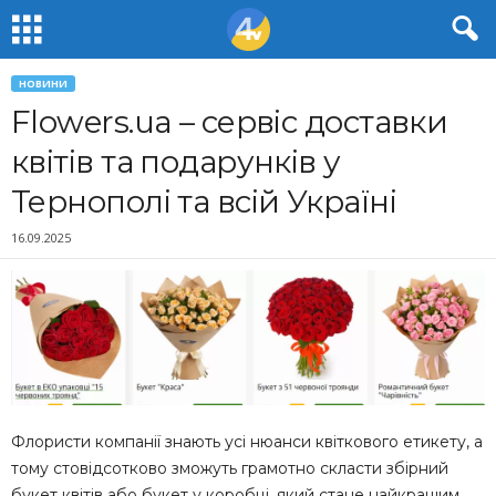
НОВИНИ
Flowers.ua – сервіс доставки
квітів та подарунків у
Тернополі та всій Україні
16.09.2025
Флористи компанії знають усі нюанси квіткового етикету, а
тому стовідсотково зможуть грамотно скласти збірний
букет квітів або букет у коробці, який стане найкращим