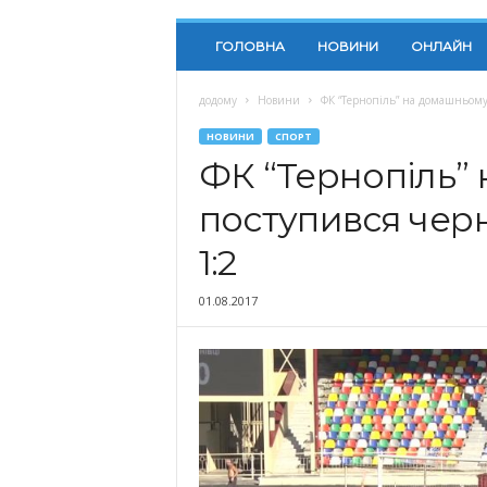
ГОЛОВНА
НОВИНИ
ОНЛАЙН
додому
Новини
ФК “Тернопіль” на домашньому 
НОВИНИ
СПОРТ
ФК “Тернопіль”
поступився черн
1:2
01.08.2017