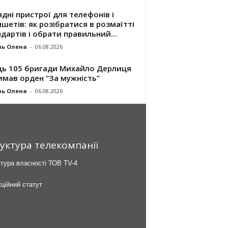
дні пристрої для телефонів і
шетів: як розібратися в розмаїтті
дартів і обрати правильний...
ль Олена
-
06.08.2026
ць 105 бригади Михайло Дерлиця
имав орден “За мужність”
ль Олена
-
06.08.2026
уктура телекомпанії
тура власності ТОВ TV-4
ційний статут