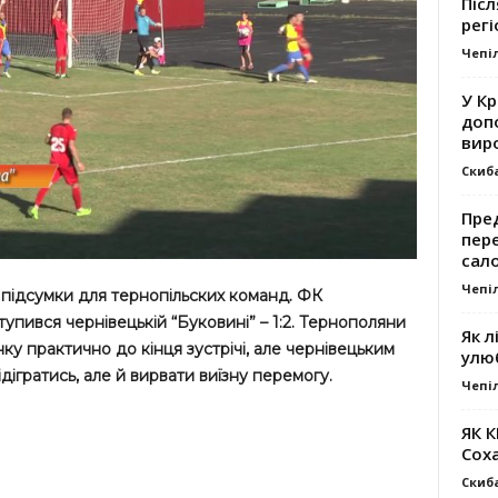
Післ
регі
Чепі
У К
доп
вир
Скиб
Пре
пер
сал
Чепі
 підсумки для тернопільских команд. ФК
упився чернівецькій “Буковині” – 1:2. Тернополяни
Як л
унку практично до кінця зустрічі, але чернівецьким
улю
дігратись, але й вирвати виїзну перемогу.
Чепі
ЯК 
Сох
Скиб