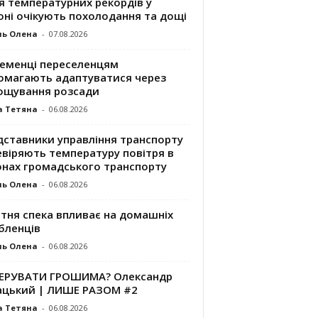
я температурних рекордів у
оні очікують похолодання та дощі
ль Олена
-
07.08.2026
ременці переселенцям
омагають адаптуватися через
ощування розсади
а Тетяна
-
06.08.2026
дставники управління транспорту
евіряють температуру повітря в
онах громадського транспорту
ль Олена
-
06.08.2026
ітня спека впливає на домашніх
бленців
ль Олена
-
06.08.2026
КЕРУВАТИ ГРОШИМА? Олександр
ацький | ЛИШЕ РАЗОМ #2
а Тетяна
-
06.08.2026