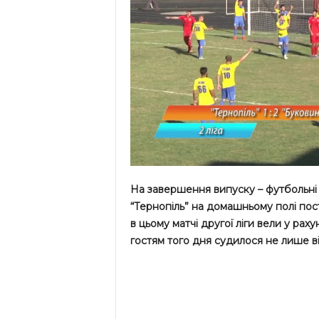
На завершення випуску – футбольні
“Тернопіль” на домашньому полі пост
в цьому матчі другої ліги вели у рах
гостям того дня судилося не лише ві