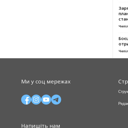
Заря
план
стан
Чепі
Боє
отр
Чепі
Ми у соц мережах
Стр
Струк
Редак
Напишіть нам