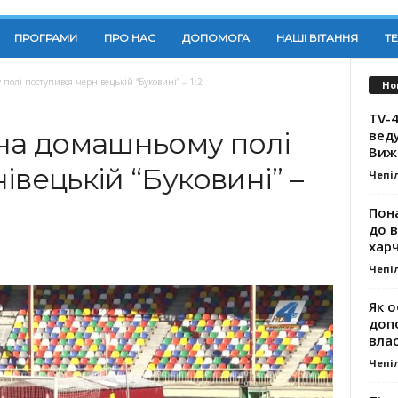
ПРОГРАМИ
ПРО НАС
ДОПОМОГА
НАШІ ВІТАННЯ
Т
полі поступився чернівецькій “Буковині” – 1:2
Но
TV-4
вед
 на домашньому полі
Виж
івецькій “Буковині” –
Чепі
Пона
до 
хар
Чепі
Як о
доп
влас
Чепі