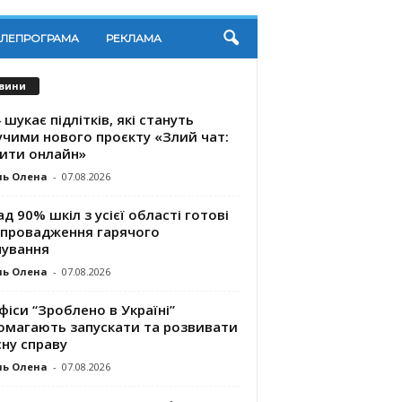
ЕЛЕПРОГРАМА
РЕКЛАМА
вини
 шукає підлітків, які стануть
учими нового проєкту «Злий чат:
ити онлайн»
ль Олена
-
07.08.2026
д 90% шкіл з усієї області готові
впровадження гарячого
чування
ль Олена
-
07.08.2026
фіси “Зроблено в Україні”
омагають запускaти та розвивати
ну справу
ль Олена
-
07.08.2026