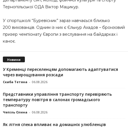
департаменту сім’ї, молоді, фізичної культури та спорту
Тернопільської ОДА Віктор Мацикур.
У спортшколі “Буревісник” зараз навчаєься близько
200 вихованців. Одним із них є Єльнур Ахадов – бронзовий
призер чемпіонату Європи з веслування на байдарках і
каноє.
Новини
У Кременці переселенцям допомагають адаптуватися
через вирощування розсади
Скиба Тетяна
-
06.08.2026
Представники управління транспорту перевіряють
температуру повітря в салонах громадського
транспорту
Чепіль Олена
-
06.08.2026
Як літня спека впливає на домашніх улюбленців