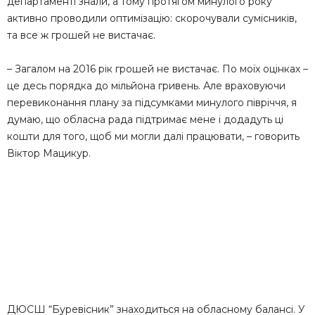
департаменті знали, а тому протягом минулого року
активно проводили оптимізацію: скорочували сумісників,
та все ж грошей не вистачає.
– Загалом на 2016 рік грошей не вистачає. По моїх оцінках –
це десь порядка до мільйона гривень. Але враховуючи
перевиконання плану за підсумками минулого півріччя, я
думаю, що обласна рада підтримає мене і додадуть ці
кошти для того, щоб ми могли далі працювати, – говорить
Віктор Мацикур.
ДЮСШ “Буревісник” знаходиться на обласному балансі. У