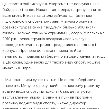
цій спортшколі виховують спортсменів з веслування на
байдарках і каное. Наразі став замерз, та тренування не
відміняють. Вихованці школи займаються фізичною
підготовкою у спортивному залі. Минулого року на
розвиток “Буревісника ” виділили близько 900 тисяч
гривень. Майже стільки ж отримали і цьогоріч. У планах на
2016 рік – реконструкція веслувального каналу і
проведення змагань, ремонт роздягалень та одного із
корпусів. Про нове обладнання мова не йде –
намагаються правильно і бережно використовувати те, що
є. До слова, одне весло для такого виду спорту коштує
майже 500 євро.
– Ми встановили сучасні котли. Це енергозберігаюче
опалення. Минулого року прийняли програму розвитку
водних видів спорту і ця школа і база, де готуются
веслувальники, якраз і є одним із пунктів програми
розвитку водних видів спорту, – каже директор