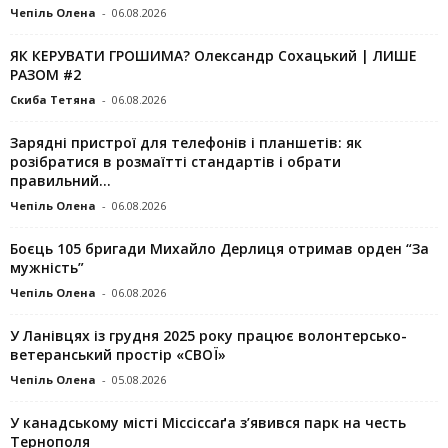
Чепіль Олена
-
06.08.2026
ЯК КЕРУВАТИ ГРОШИМА? Олександр Сохацький | ЛИШЕ
РАЗОМ #2
Скиба Тетяна
-
06.08.2026
Зарядні пристрої для телефонів і планшетів: як
розібратися в розмаїтті стандартів і обрати
правильний...
Чепіль Олена
-
06.08.2026
Боєць 105 бригади Михайло Дерлиця отримав орден “За
мужність”
Чепіль Олена
-
06.08.2026
У Ланівцях із грудня 2025 року працює волонтерсько-
ветеранський простір «СВОЇ»
Чепіль Олена
-
05.08.2026
У канадському місті Міссіссаґа з’явився парк на честь
Тернополя