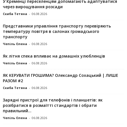
У Кременці переселенцям допомагають адаптуватися
через вирощування розсади
Скиба Тетяна
-
06.08.2026
Представники управління транспорту перевіряють
температуру повітря в салонах громадського
транспорту
Чепіль Олена
-
06.08.2026
Як літня спека впливає на домашніх улюбленців
Чепіль Олена
-
06.08.2026
ЯК КЕРУВАТИ ГРОШИМА? Олександр Сохацький | ЛИШЕ
РАЗОМ #2
Скиба Тетяна
-
06.08.2026
Зарядні пристрої для телефонів і планшетів: як
розібратися в розмаїтті стандартів і обрати
правильний...
Чепіль Олена
-
06.08.2026