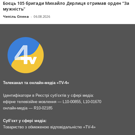
Боєць 105 бригади Михайло Дерлиця отримав орден “За
мужність”
Чепіль Олена
-
06.08.2026
Телеканал та онлайн-медіа «TV-4»
Ідентифікатори в Реєстрі суб’єктів у сфері медіа:
ефірне телевізійне мовлення — L10-00855, L10-01670
онлайн-медіа — R10-02185
Суб’єкт у сфері медіа:
Товариство з обмеженою відповідальністю «TV-4»