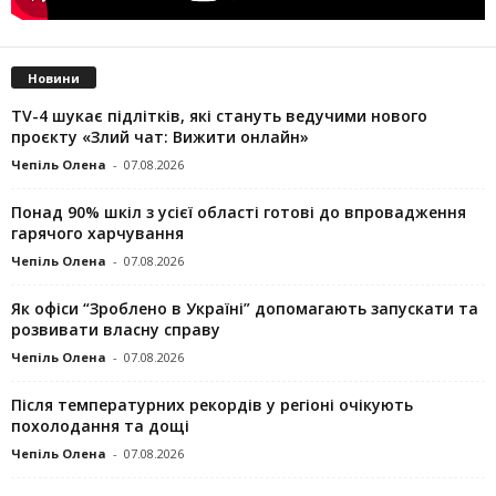
Новини
TV-4 шукає підлітків, які стануть ведучими нового
проєкту «Злий чат: Вижити онлайн»
Чепіль Олена
-
07.08.2026
Понад 90% шкіл з усієї області готові до впровадження
гарячого харчування
Чепіль Олена
-
07.08.2026
Як офіси “Зроблено в Україні” допомагають запускaти та
розвивати власну справу
Чепіль Олена
-
07.08.2026
Після температурних рекордів у регіоні очікують
похолодання та дощі
Чепіль Олена
-
07.08.2026