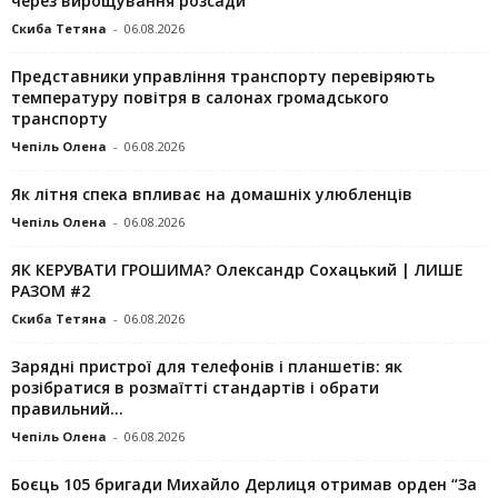
через вирощування розсади
Скиба Тетяна
-
06.08.2026
Представники управління транспорту перевіряють
температуру повітря в салонах громадського
транспорту
Чепіль Олена
-
06.08.2026
Як літня спека впливає на домашніх улюбленців
Чепіль Олена
-
06.08.2026
ЯК КЕРУВАТИ ГРОШИМА? Олександр Сохацький | ЛИШЕ
РАЗОМ #2
Скиба Тетяна
-
06.08.2026
Зарядні пристрої для телефонів і планшетів: як
розібратися в розмаїтті стандартів і обрати
правильний...
Чепіль Олена
-
06.08.2026
Боєць 105 бригади Михайло Дерлиця отримав орден “За