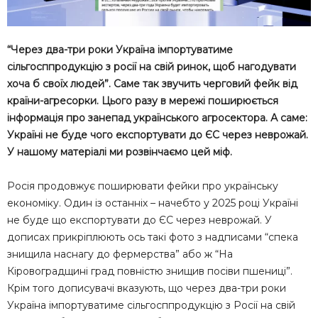
“Через два-три роки Україна імпортуватиме
сільгосппродукцію з росії на свій ринок, щоб нагодувати
хоча б своїх людей”. Саме так звучить черговий фейк від
країни-агресорки. Цього разу в мережі поширюється
інформація про занепад українського агросектора. А саме:
Україні не буде чого експортувати до ЄС через неврожай.
У нашому матеріалі ми розвінчаємо цей міф.
Росія продовжує поширювати фейки про українську
економіку. Один із останніх – начебто у 2025 році Україні
не буде що експортувати до ЄС через неврожай. У
дописах прикріплюють ось такі фото з надписами “спека
знищила наснагу до фермерства” або ж “На
Кіровоградщині град повністю знищив посіви пшениці”.
Крім того дописувачі вказують, що через два-три роки
Україна імпортуватиме сільгосппродукцію з Росії на свій