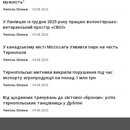
мужність”
Чепіль Олена
-
06.08.2026
У Ланівцях із грудня 2025 року працює волонтерсько-
ветеранський простір «СВОЇ»
Чепіль Олена
-
05.08.2026
У канадському місті Міссіссаґа з’явився парк на честь
Тернополя
Чепіль Олена
-
04.08.2026
Тернопільські митники викрили порушення під час
експорту агропродукції на понад 1 млн грн
Чепіль Олена
-
04.08.2026
Від щоденних тренувань до світової «бронзи»: успіх
тернопільських танцівниць у Дубліні
Чепіль Олена
-
04.08.2026