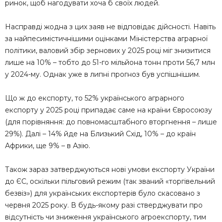
ринок, щоб нагодувати хоча б своїх людей.
Насправді жодна з цих заяв не відповідає дійсності. Навіть
за найпесимістичнішими оцінками Міністерства аграрної
політики, валовий збір зернових у 2025 році міг знизитися
лише на 10% – тобто до 51-го мільйона тонн проти 56,7 млн
у 2024-му. Однак уже в липні прогноз був успішнішим.
Що ж до експорту, то 52% українського аграрного
експорту у 2025 році припадає саме на країни Євросоюзу
(для порівняння: до повномасштабного вторгнення – лише
29%). Далі – 14% йде на Близький Схід, 10% – до країн
Африки, ще 9% – в Азію.
Також зараз затверджуються нові умови експорту України
до ЄС, оскільки пільговий режим (так званий «торгівельний
безвіз») для українських експортерів було скасовано з
червня 2025 року. В будь-якому разі стверджувати про
відсутність чи зниження українського агроекспорту, тим