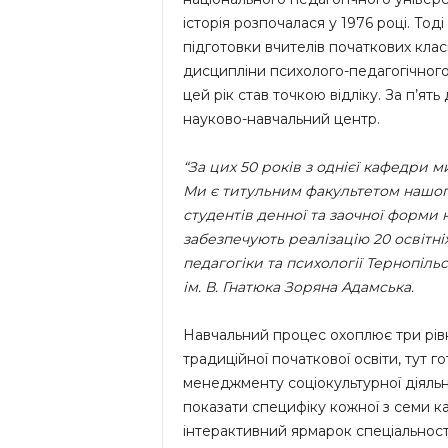
історія розпочалася у 1976 році. То
підготовки вчителів початкових клас
дисципліни психолого-педагогічного
цей рік став точкою відліку. За п’я
науково-навчальний центр.
“За цих 50 років з однієї кафедри 
Ми є титульним факультетом нашого 
студентів денної та заочної форми 
забезпечують реалізацію 20 освітні
педагогіки та психології Тернопіль
ім. В. Гнатюка Зоряна Адамська.
Навчальний процес охоплює три рівн
традиційної початкової освіти, тут г
менеджменту соціокультурної діяльно
показати специфіку кожної з семи к
інтерактивний ярмарок спеціальност