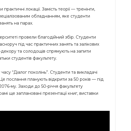
и практичні локації. Замість теорії — тренінги,
спеціалізованим обладнанням, яке студенти
анять на парах.
верситеті провели благодійний збір. Студенти
сноруч під час практичних занять та залікових
-декору та солодощів спрямують на запити
атьки студентів факультету.
 часу “Діалог поколінь”. Студенти та викладачі
Це послання планують відкрити за 50 років — під
 2076-му. Заходи до 50-річчя факультету
амі ще заплановані презентації книг, виставки