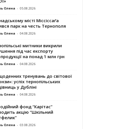
ОЇ»
ль Олена
-
05.08.2026
надському місті Міссіссаґа
ився парк на честь Тернополя
ль Олена
-
04.08.2026
нопільські митники викрили
шення під час експорту
продукції на понад 1 млн грн
ль Олена
-
04.08.2026
щоденних тренувань до світової
нзи»: успіх тернопільських
івниць у Дубліні
ль Олена
-
04.08.2026
одійний фонд “Карітас”
водить акцію “Шкільний
тфелик”
ль Олена
-
03.08.2026