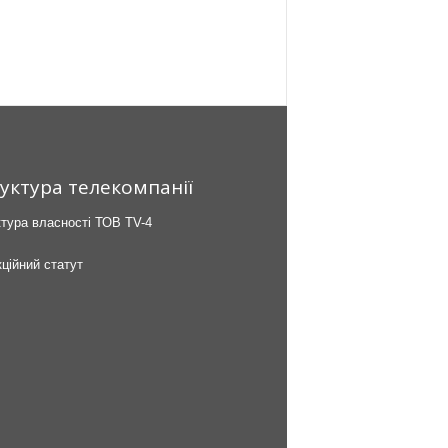
уктура телекомпанії
тура власності ТОВ TV-4
ційний статут