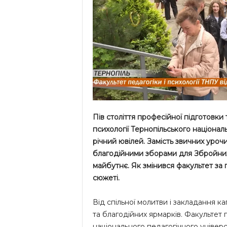
Пів століття професійної підготовки 
психології Тернопільського національ
річний ювілей. Замість звичних уроч
благодійними зборами для Збройних 
майбутнє. Як змінився факультет за п
сюжеті.
Від спільної молитви і закладання к
та благодійних ярмарків. Факультет п
національного педагогічного універс