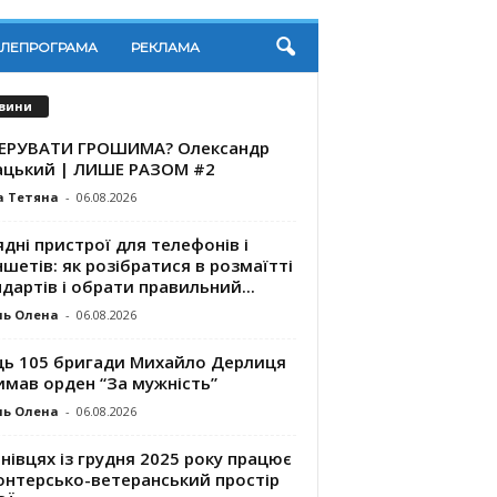
ЕЛЕПРОГРАМА
РЕКЛАМА
вини
КЕРУВАТИ ГРОШИМА? Олександр
ацький | ЛИШЕ РАЗОМ #2
а Тетяна
-
06.08.2026
дні пристрої для телефонів і
шетів: як розібратися в розмаїтті
дартів і обрати правильний...
ль Олена
-
06.08.2026
ць 105 бригади Михайло Дерлиця
имав орден “За мужність”
ль Олена
-
06.08.2026
нівцях із грудня 2025 року працює
онтерсько-ветеранський простір