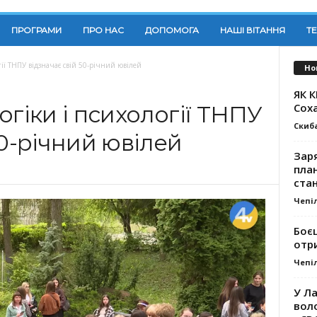
ПРОГРАМИ
ПРО НАС
ДОПОМОГА
НАШІ ВІТАННЯ
Т
гії ТНПУ відзначає свій 50-річний ювілей
Но
ЯК 
Сох
огіки і психології ТНПУ
Скиб
50-річний ювілей
Заря
план
стан
Чепі
Боє
отр
Чепі
У Ла
вол