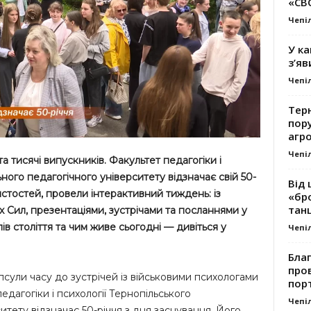
«СВ
Чепі
У ка
з’яв
Чепі
Тер
пору
агро
Чепі
та тисячі випускників. Факультет педагогіки і
ного педагогічного університету відзначає свій 50-
Від 
истостей, провели інтерактивний тиждень: із
«бро
танц
Сил, презентаціями, зустрічами та посланнями у
ів століття та чим живе сьогодні — дивіться у
Чепі
Благ
про
апсули часу до зустрічей із військовими психологами
пор
едагогіки і психології Тернопільського
Чепі
итету відзначає 50-річчя з дня заснування. Його