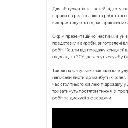
Для абітурієнтів та гостей підготувал
вправи на релаксацію та робота зі 
використовують під час практичних з
Окрім презентаційної частини, в уні
представили вироби, виготовлені вла
робіт. Кошти від продажу хендмейд
підрозділів ЗСУ, де несуть службу б
Також на факультеті заклали капсулу
написали листи до майбутніх колег. 
час столітнього ювілею підрозділу у
триватимуть протягом тижня. У прогр
робіт та дискусії з фахівцями.