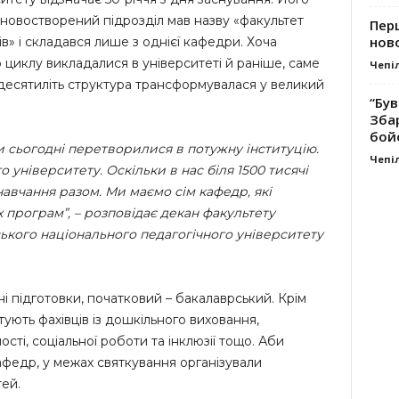
ді новостворений підрозділ мав назву «факультет
Перш
ново
ів» і складався лише з однієї кафедри. Хоча
 циклу викладалися в університеті й раніше, саме
Чепі
ть десятиліть структура трансформувалася у великий
“Був
Зба
бой
ми сьогодні перетворилися в потужну інституцію.
Чепі
університету. Оскільки в нас біля 1500 тисячі
навчання разом. Ми маємо сім кафедр, які
х програм”, – розповідає декан факультету
ського національного педагогічного університету
і підготовки, початковий – бакалаврський. Крім
отують фахівців із дошкільного виховання,
сті, соціальної роботи та інклюзії тощо. Аби
афедр, у межах святкування організували
ей.