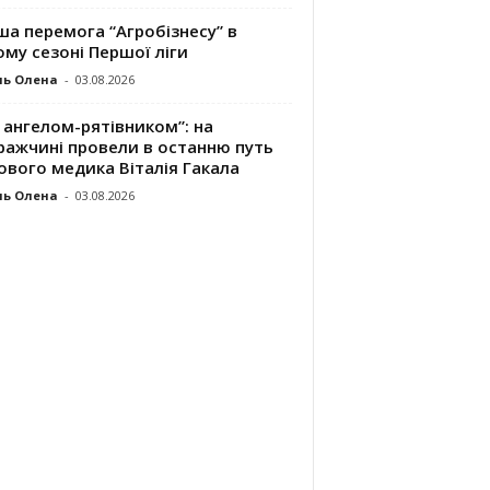
а перемога “Агробізнесу” в
му сезоні Першої ліги
ль Олена
-
03.08.2026
 ангелом-рятівником”: на
ражчині провели в останню путь
ового медика Віталія Гакала
ль Олена
-
03.08.2026