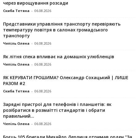
через вирощування розсади
Скиба Тетяна
-
06.08.2026
Представники управління транспорту перевіряють
температуру повітря в салонах громадського
транспорту
Чепіль Олена
-
06.08.2026
Як літня спека впливає на домашніх улюбленців
Чепіль Олена
-
06.08.2026
ЯК КЕРУВАТИ ГРОШИМА? Олександр Сохацький | ЛИШЕ
РАЗОМ #2
Скиба Тетяна
-
06.08.2026
Зарядні пристрої для телефонів і планшетів: як
розібратися в розмаїтті стандартів і обрати
правильний...
Чепіль Олена
-
06.08.2026
Боєць 105 бригади Михайло Дерлиця отримав орден “За