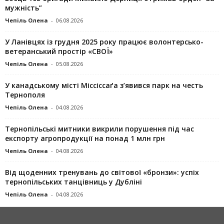
мужність”
Чепіль Олена
-
06.08.2026
У Ланівцях із грудня 2025 року працює волонтерсько-
ветеранський простір «СВОЇ»
Чепіль Олена
-
05.08.2026
У канадському місті Міссіссаґа з’явився парк на честь
Тернополя
Чепіль Олена
-
04.08.2026
Тернопільські митники викрили порушення під час
експорту агропродукції на понад 1 млн грн
Чепіль Олена
-
04.08.2026
Від щоденних тренувань до світової «бронзи»: успіх
тернопільських танцівниць у Дубліні
Чепіль Олена
-
04.08.2026