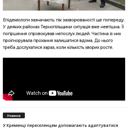
Епідеміологи зазначають: пік захворюваності ще попереду.
У деяких районах Тернопільщини ситуація вже невтішна. Її
погіршення спровокував непослух людей. Частина із них
проігнорувала прохання залишатися вдома. До нього
треба дослухатися зараз, коли кількість хворих росте.
Новини
У Кременці переселенцям допомагають адаптуватися