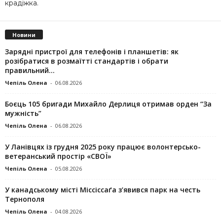
крадіжка.
Новини
Зарядні пристрої для телефонів і планшетів: як
розібратися в розмаїтті стандартів і обрати
правильний...
Чепіль Олена
-
06.08.2026
Боєць 105 бригади Михайло Дерлиця отримав орден “За
мужність”
Чепіль Олена
-
06.08.2026
У Ланівцях із грудня 2025 року працює волонтерсько-
ветеранський простір «СВОЇ»
Чепіль Олена
-
05.08.2026
У канадському місті Міссіссаґа з’явився парк на честь
Тернополя
Чепіль Олена
-
04.08.2026