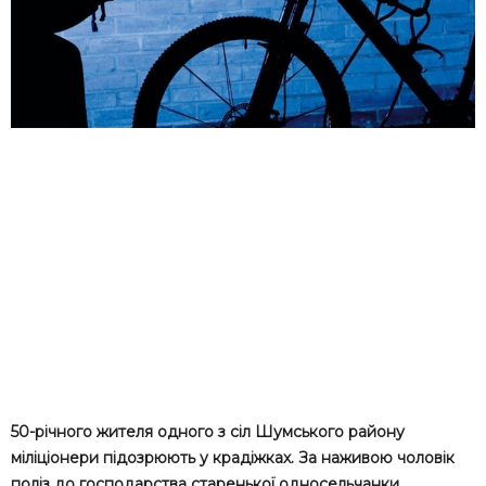
50-річного жителя одного з сіл Шумського району
міліціонери підозрюють у крадіжках. За наживою чоловік
поліз до господарства старенької односельчанки.