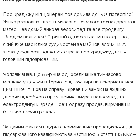
Про крадіжку міліціонерам повідомила донька потерпілої.
Жінка розповіла, що з тимчасово нежилого господарства її
матері невідомий викрав велосипед та електродвигун.
Злодієм виявився 50-річний односельчанин потерпілої,
який вже має кілька судимостей за майнові злочини. А
зараз у суді розглядається справа про крадіжку, де він –
головний підозрюваний.
Чоловік знав, що 87-річна односельчанка тимчасово
мешкає у доньки в Тернополі, тож вирішив скористатися
цим. Вночі пішов на справу. Зірвавши замок на вхідних
дверях підсобного приміщення, викрав велосипед та
електродвигун. Крадені речі одразу продав, виручивши
близько тисячі гривень.
За даним фактом відкрито кримінальне провадження. Дії
підозрюваного кваліфікують за частиною 3 статті 185 ККУ –