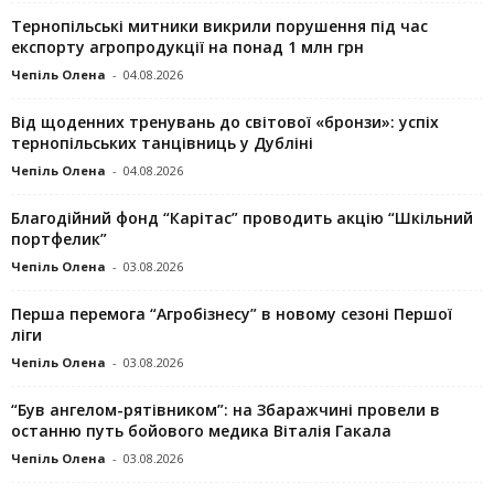
Тернопільські митники викрили порушення під час
експорту агропродукції на понад 1 млн грн
Чепіль Олена
-
04.08.2026
Від щоденних тренувань до світової «бронзи»: успіх
тернопільських танцівниць у Дубліні
Чепіль Олена
-
04.08.2026
Благодійний фонд “Карітас” проводить акцію “Шкільний
портфелик”
Чепіль Олена
-
03.08.2026
Перша перемога “Агробізнесу” в новому сезоні Першої
ліги
Чепіль Олена
-
03.08.2026
“Був ангелом-рятівником”: на Збаражчині провели в
останню путь бойового медика Віталія Гакала
Чепіль Олена
-
03.08.2026