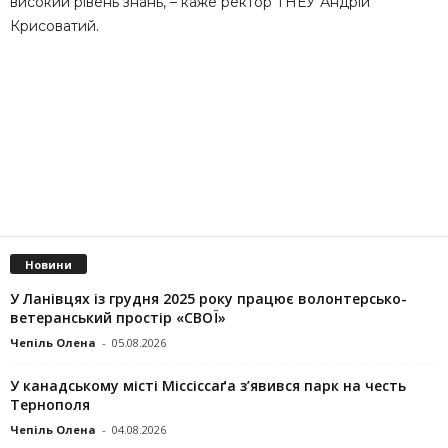
високий рівень знань, – каже ректор ТНЕУ Андрій
Крисоватий.
Новини
У Ланівцях із грудня 2025 року працює волонтерсько-
ветеранський простір «СВОЇ»
Чепіль Олена
-
05.08.2026
У канадському місті Міссіссаґа з’явився парк на честь
Тернополя
Чепіль Олена
-
04.08.2026