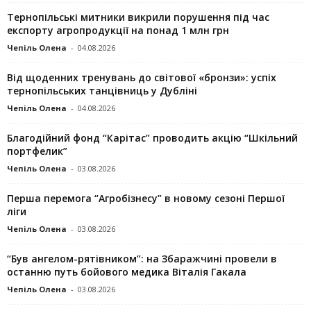
Тернопільські митники викрили порушення під час
експорту агропродукції на понад 1 млн грн
Чепіль Олена
-
04.08.2026
Від щоденних тренувань до світової «бронзи»: успіх
тернопільських танцівниць у Дубліні
Чепіль Олена
-
04.08.2026
Благодійний фонд “Карітас” проводить акцію “Шкільний
портфелик”
Чепіль Олена
-
03.08.2026
Перша перемога “Агробізнесу” в новому сезоні Першої
ліги
Чепіль Олена
-
03.08.2026
“Був ангелом-рятівником”: на Збаражчині провели в
останню путь бойового медика Віталія Гакала
Чепіль Олена
-
03.08.2026