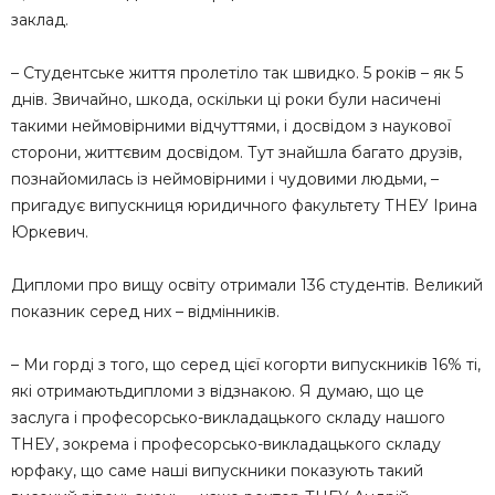
заклад.
– Студентське життя пролетіло так швидко. 5 років – як 5
днів. Звичайно, шкода, оскільки ці роки були насичені
такими неймовірними відчуттями, і досвідом з наукової
сторони, життєвим досвідом. Тут знайшла багато друзів,
познайомилась із неймовірними і чудовими людьми, –
пригадує випускниця юридичного факультету ТНЕУ Ірина
Юркевич.
Дипломи про вищу освіту отримали 136 студентів. Великий
показник серед них – відмінників.
– Ми горді з того, що серед цієї когорти випускників 16% ті,
які отримаютьдипломи з відзнакою. Я думаю, що це
заслуга і професорсько-викладацького складу нашого
ТНЕУ, зокрема і професорсько-викладацького складу
юрфаку, що саме наші випускники показують такий