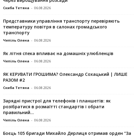
через вирощування розсади
Скиба Тетяна
-
06.08.2026
Представники управління транспорту перевіряють
температуру повітря в салонах громадського
транспорту
Чепіль Олена
-
06.08.2026
Як літня спека впливає на домашніх улюбленців
Чепіль Олена
-
06.08.2026
ЯК КЕРУВАТИ ГРОШИМА? Олександр Сохацький | ЛИШЕ
РАЗОМ #2
Скиба Тетяна
-
06.08.2026
Зарядні пристрої для телефонів і планшетів: як
розібратися в розмаїтті стандартів і обрати
правильний...
Чепіль Олена
-
06.08.2026
Боєць 105 бригади Михайло Дерлиця отримав орден “За