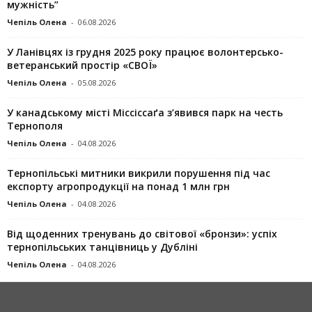
мужність”
Чепіль Олена
-
06.08.2026
У Ланівцях із грудня 2025 року працює волонтерсько-
ветеранський простір «СВОЇ»
Чепіль Олена
-
05.08.2026
У канадському місті Міссіссаґа з’явився парк на честь
Тернополя
Чепіль Олена
-
04.08.2026
Тернопільські митники викрили порушення під час
експорту агропродукції на понад 1 млн грн
Чепіль Олена
-
04.08.2026
Від щоденних тренувань до світової «бронзи»: успіх
тернопільських танцівниць у Дубліні
Чепіль Олена
-
04.08.2026