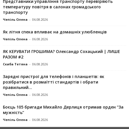
Представники управління транспорту перевіряють
температуру повітря в салонах громадського
транспорту
Чепіль Олена
-
06.08.2026
Як літня спека впливає на домашніх улюбленців
Чепіль Олена
-
06.08.2026
ЯК КЕРУВАТИ ГРОШИМА? Олександр Сохацький | ЛИШЕ
РАЗОМ #2
Скиба Тетяна
-
06.08.2026
Зарядні пристрої для телефонів і планшетів: як
розібратися в розмаїтті стандартів і обрати
правильний...
Чепіль Олена
-
06.08.2026
Боєць 105 бригади Михайло Дерлиця отримав орден “За
мужність”
Чепіль Олена
-
06.08.2026