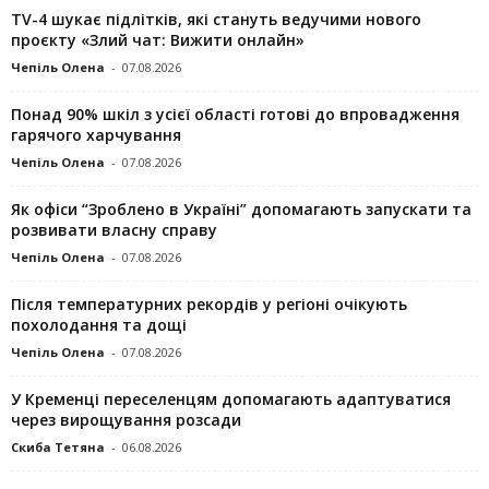
TV-4 шукає підлітків, які стануть ведучими нового
проєкту «Злий чат: Вижити онлайн»
Чепіль Олена
-
07.08.2026
Понад 90% шкіл з усієї області готові до впровадження
гарячого харчування
Чепіль Олена
-
07.08.2026
Як офіси “Зроблено в Україні” допомагають запускaти та
розвивати власну справу
Чепіль Олена
-
07.08.2026
Після температурних рекордів у регіоні очікують
похолодання та дощі
Чепіль Олена
-
07.08.2026
У Кременці переселенцям допомагають адаптуватися
через вирощування розсади
Скиба Тетяна
-
06.08.2026