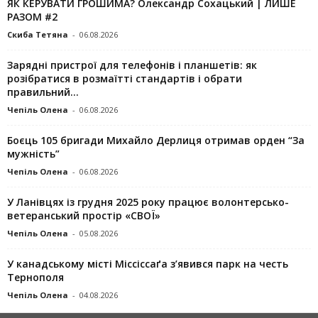
ЯК КЕРУВАТИ ГРОШИМА? Олександр Сохацький | ЛИШЕ
РАЗОМ #2
Скиба Тетяна
-
06.08.2026
Зарядні пристрої для телефонів і планшетів: як
розібратися в розмаїтті стандартів і обрати
правильний...
Чепіль Олена
-
06.08.2026
Боєць 105 бригади Михайло Дерлиця отримав орден “За
мужність”
Чепіль Олена
-
06.08.2026
У Ланівцях із грудня 2025 року працює волонтерсько-
ветеранський простір «СВОЇ»
Чепіль Олена
-
05.08.2026
У канадському місті Міссіссаґа з’явився парк на честь
Тернополя
Чепіль Олена
-
04.08.2026