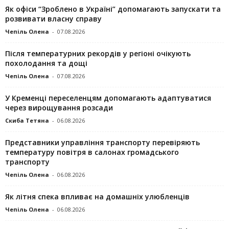
Як офіси “Зроблено в Україні” допомагають запускaти та
розвивати власну справу
Чепіль Олена
-
07.08.2026
Після температурних рекордів у регіоні очікують
похолодання та дощі
Чепіль Олена
-
07.08.2026
У Кременці переселенцям допомагають адаптуватися
через вирощування розсади
Скиба Тетяна
-
06.08.2026
Представники управління транспорту перевіряють
температуру повітря в салонах громадського
транспорту
Чепіль Олена
-
06.08.2026
Як літня спека впливає на домашніх улюбленців
Чепіль Олена
-
06.08.2026