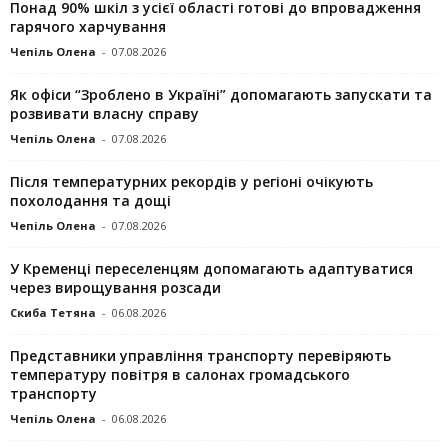
Понад 90% шкіл з усієї області готові до впровадження
гарячого харчування
Чепіль Олена
-
07.08.2026
Як офіси “Зроблено в Україні” допомагають запускaти та
розвивати власну справу
Чепіль Олена
-
07.08.2026
Після температурних рекордів у регіоні очікують
похолодання та дощі
Чепіль Олена
-
07.08.2026
У Кременці переселенцям допомагають адаптуватися
через вирощування розсади
Скиба Тетяна
-
06.08.2026
Представники управління транспорту перевіряють
температуру повітря в салонах громадського
транспорту
Чепіль Олена
-
06.08.2026