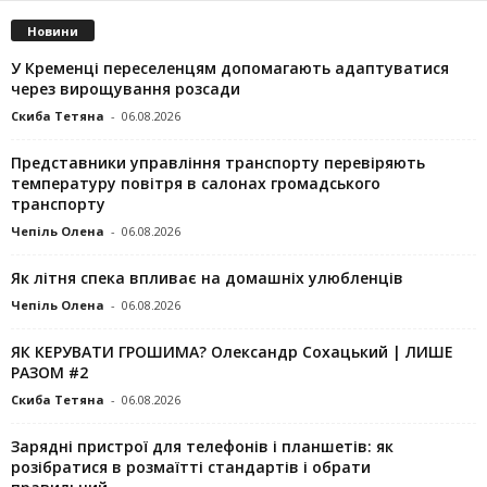
Новини
У Кременці переселенцям допомагають адаптуватися
через вирощування розсади
Скиба Тетяна
-
06.08.2026
Представники управління транспорту перевіряють
температуру повітря в салонах громадського
транспорту
Чепіль Олена
-
06.08.2026
Як літня спека впливає на домашніх улюбленців
Чепіль Олена
-
06.08.2026
ЯК КЕРУВАТИ ГРОШИМА? Олександр Сохацький | ЛИШЕ
РАЗОМ #2
Скиба Тетяна
-
06.08.2026
Зарядні пристрої для телефонів і планшетів: як
розібратися в розмаїтті стандартів і обрати