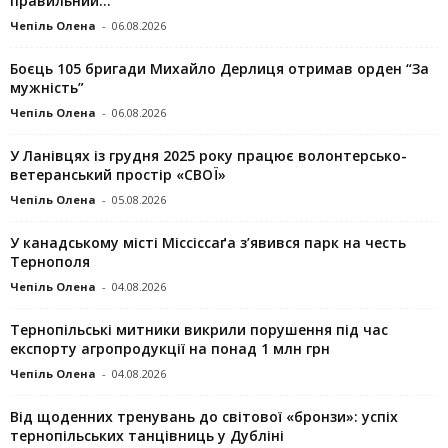
правильний...
Чепіль Олена
-
06.08.2026
Боєць 105 бригади Михайло Дерлиця отримав орден “За
мужність”
Чепіль Олена
-
06.08.2026
У Ланівцях із грудня 2025 року працює волонтерсько-
ветеранський простір «СВОЇ»
Чепіль Олена
-
05.08.2026
У канадському місті Міссіссаґа з’явився парк на честь
Тернополя
Чепіль Олена
-
04.08.2026
Тернопільські митники викрили порушення під час
експорту агропродукції на понад 1 млн грн
Чепіль Олена
-
04.08.2026
Від щоденних тренувань до світової «бронзи»: успіх
тернопільських танцівниць у Дубліні