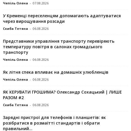
Чепіль Олена
-
07.08.2026
У Кременці переселенцям допомагають адаптуватися
через вирощування розсади
Скиба Тетяна
-
06.08.2026
Представники управління транспорту перевіряють
температуру повітря в салонах громадського
транспорту
Чепіль Олена
-
06.08.2026
Як літня спека впливає на домашніх улюбленців
Чепіль Олена
-
06.08.2026
ЯК КЕРУВАТИ ГРОШИМА? Олександр Сохацький | ЛИШЕ
РАЗОМ #2
Скиба Тетяна
-
06.08.2026
Зарядні пристрої для телефонів і планшетів: як
розібратися в розмаїтті стандартів і обрати
правильний...