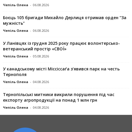
Чепіль Олена
-
06.08.2026
Боєць 105 бригади Михайло Дерлиця отримав орден “За
мужність”
Чепіль Олена
-
06.08.2026
У Ланівцях із грудня 2025 року працює волонтерсько-
ветеранський простір «СВОЇ»
Чепіль Олена
-
05.08.2026
У канадському місті Міссіссаґа з’явився парк на честь
Тернополя
Чепіль Олена
-
04.08.2026
Тернопільські митники викрили порушення під час
експорту агропродукції на понад 1 млн грн
Чепіль Олена
-
04.08.2026