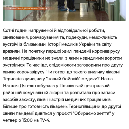
Сотні годин напруженої й відповідальної роботи,
хвилювання, розчарування та, подекуди, неможливість
зустрічі із близькими. Історії медиків України та світу
вразили. На початку першої хвилі пандемії коронавірусу
медичні працівники не знали, з яким невидимим ворогом
зустрілися. Та час іде, епідеміологи заговорили про другу
хвилю коронавірусу. Чи готові до такого виклику лікарні
Тернопільщини, чи у “повній бойовій” медики? Наша
Наталія Дягель побувала у Почаївській центральній
районній комунальній лікарні та розпитала про запаси
засобів захисту, ліків і настрій медичних працівників.
Більше про готовність лікарень Тернопільщини до другої
хвили пандемії дивіться у проєкті “Обираємо життя” у
четвер о 15:00 на TV-4.