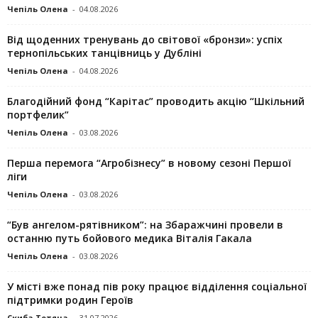
Чепіль Олена
-
04.08.2026
Від щоденних тренувань до світової «бронзи»: успіх
тернопільських танцівниць у Дубліні
Чепіль Олена
-
04.08.2026
Благодійний фонд “Карітас” проводить акцію “Шкільний
портфелик”
Чепіль Олена
-
03.08.2026
Перша перемога “Агробізнесу” в новому сезоні Першої
ліги
Чепіль Олена
-
03.08.2026
“Був ангелом-рятівником”: на Збаражчині провели в
останню путь бойового медика Віталія Гакала
Чепіль Олена
-
03.08.2026
У місті вже понад пів року працює відділення соціальної
підтримки родин Героїв
Скиба Тетяна
-
31.07.2026