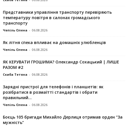
Представники управління транспорту перевіряють
температуру повітря в салонах громадського
транспорту
Чепіль Олена
-
06.08.2026
Як літня спека впливає на домашніх улюбленців
Чепіль Олена
-
06.08.2026
ЯК КЕРУВАТИ ГРОШИМА? Олександр Сохацький | ЛИШЕ
РАЗОМ #2
Скиба Тетяна
-
06.08.2026
Зарядні пристрої для телефонів і планшетів: як
розібратися в розмаїтті стандартів і обрати
правильний...
Чепіль Олена
-
06.08.2026
Боєць 105 бригади Михайло Дерлиця отримав орден “За
мужність”