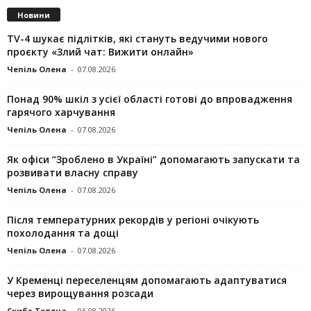
Новини
TV-4 шукає підлітків, які стануть ведучими нового
проєкту «Злий чат: Вижити онлайн»
Чепіль Олена
-
07.08.2026
Понад 90% шкіл з усієї області готові до впровадження
гарячого харчування
Чепіль Олена
-
07.08.2026
Як офіси “Зроблено в Україні” допомагають запускaти та
розвивати власну справу
Чепіль Олена
-
07.08.2026
Після температурних рекордів у регіоні очікують
похолодання та дощі
Чепіль Олена
-
07.08.2026
У Кременці переселенцям допомагають адаптуватися
через вирощування розсади
Скиба Тетяна
-
06.08.2026