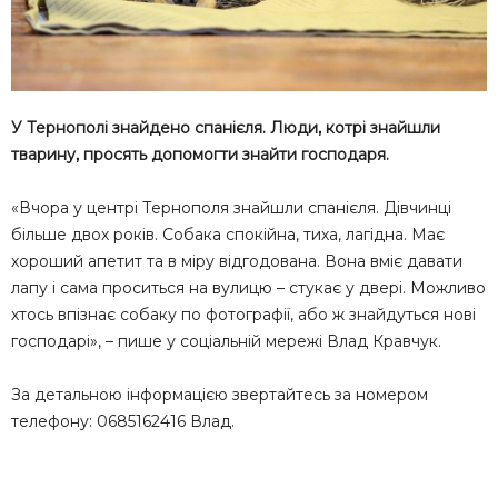
У Тернополі знайдено спанієля. Люди, котрі знайшли
тварину, просять допомогти знайти господаря.
«Вчора у центрі Тернополя знайшли спанієля. Дівчинці
більше двох років. Собака спокійна, тиха, лагідна. Має
хороший апетит та в міру відгодована. Вона вміє давати
лапу і сама проситься на вулицю – стукає у двері. Можливо
хтось впізнає собаку по фотографії, або ж знайдуться нові
господарі», – пише у соціальній мережі Влад Кравчук.
За детальною інформацією звертайтесь за номером
телефону: 0685162416 Влад.