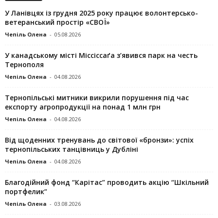
У Ланівцях із грудня 2025 року працює волонтерсько-
ветеранський простір «СВОЇ»
Чепіль Олена
-
05.08.2026
У канадському місті Міссіссаґа з’явився парк на честь
Тернополя
Чепіль Олена
-
04.08.2026
Тернопільські митники викрили порушення під час
експорту агропродукції на понад 1 млн грн
Чепіль Олена
-
04.08.2026
Від щоденних тренувань до світової «бронзи»: успіх
тернопільських танцівниць у Дубліні
Чепіль Олена
-
04.08.2026
Благодійний фонд “Карітас” проводить акцію “Шкільний
портфелик”
Чепіль Олена
-
03.08.2026