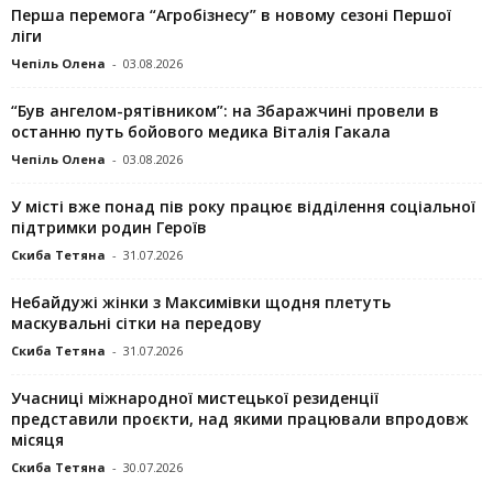
Перша перемога “Агробізнесу” в новому сезоні Першої
ліги
Чепіль Олена
-
03.08.2026
“Був ангелом-рятівником”: на Збаражчині провели в
останню путь бойового медика Віталія Гакала
Чепіль Олена
-
03.08.2026
У місті вже понад пів року працює відділення соціальної
підтримки родин Героїв
Скиба Тетяна
-
31.07.2026
Небайдужі жінки з Максимівки щодня плетуть
маскувальні сітки на передову
Скиба Тетяна
-
31.07.2026
Учасниці міжнародної мистецької резиденції
представили проєкти, над якими працювали впродовж
місяця
Скиба Тетяна
-
30.07.2026