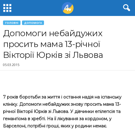
ГОЛОВНІ
ДОПОМОГА
Допомоги небайдужих
просить мама 13-річної
Вікторії Юрків зі Львова
05.03.2015
7 років боротьби за життя і остання надія на іспанську
клініку. Допомоги небайдужих знову просить мама 13-
річної Вікторії Юрків зі Львова. У дівчинки епілепсія та
гемангіома в хребті. На її лікування за кордоном, у
Барселоні, потрібні гроші, яких у родини немає.