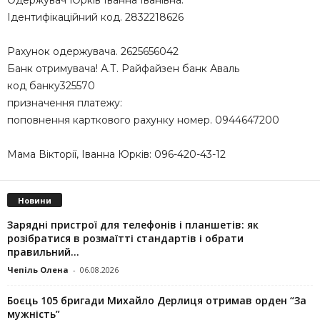
Одержувач Юрків Іванна Іванівна.
Ідентифікаційний код. 2832218626
Рахунок одержувача. 2625656042
Банк отримувача! А.Т. Райфайзен банк Аваль
код банку325570
призначення платежу:
поповнення карткового рахунку номер. 0944647200
Мама Вікторії, Іванна Юрків: 096-420-43-12
Новини
Зарядні пристрої для телефонів і планшетів: як
розібратися в розмаїтті стандартів і обрати
правильний...
Чепіль Олена
-
06.08.2026
Боєць 105 бригади Михайло Дерлиця отримав орден “За
мужність”