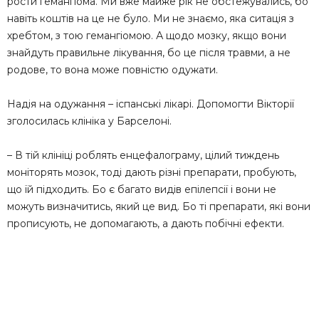
рости гемангіома. Ми вже майже рік не обстежувались, бо
навіть коштів на це не було. Ми не знаємо, яка ситація з
хребтом, з тою гемангіомою. А щодо мозку, якщо вони
знайдуть правильне лікування, бо це після травми, а не
родове, то вона може повністю одужати.
Надія на одужання – іспанські лікарі. Допомогти Вікторії
зголосилась клініка у Барселоні.
– В тій клініці роблять енцефалограму, цілий тиждень
моніторять мозок, тоді дають різні препарати, пробують,
що їй підходить. Бо є багато видів епілепсії і вони не
можуть визначитись, який це вид. Бо ті препарати, які вони
прописують, не допомагають, а дають побічні ефекти.