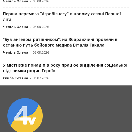
Чепіль Олена
-
03.08.2026
Перша перемога “Агробізнесу” в новому сезоні Першої
ліги
Чепіль Олена
-
03.08.2026
“Був ангелом-рятівником”: на Збаражчині провели в
останню путь бойового медика Віталія Гакала
Чепіль Олена
-
03.08.2026
У місті вже понад пів року працює відділення соціальної
підтримки родин Героїв
Скиба Тетяна
-
31.07.2026