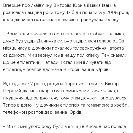
Вперше про львів’янку Вікторію Юрків її мама Іванна
розповіла нам два роки тому. Їх біди почались у 2008 році,
коли дівчинка потрапила в аварію і травмувала голову.
– Вони їхали з нянею в гості і сталася в автобусі поломка,
дуже був удар. Дівчинка сильно вдарилася головою… За
місяць часу в дівчинки почались головокружіння і втрата
свідомості. Ми звернулись в нашу поліклініку. Там сказали,
що це епілептичні напади. І стали ми її лікувати від
епілепсії, – розповідає мама Вікторії Іванна Юрків.
Відтоді, вже 7 років, родина бореться за життя Вікторії.
Перший діагноз лікарів був помилковим, каже жінка, і
лікування відповідно теж, тому стан доньки погіршувався.
Тепер відомо – у дівчинки епілепсія та гемангіома в хребті,
телефоном розповідає Іванна Юрків.
– Ми як минулого року були в клініці в Києві, в нас почала