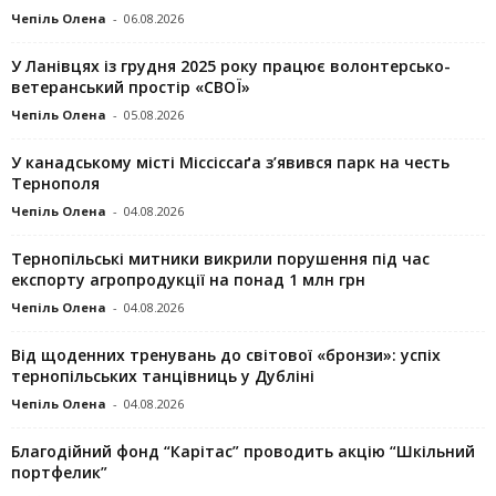
Чепіль Олена
-
06.08.2026
У Ланівцях із грудня 2025 року працює волонтерсько-
ветеранський простір «СВОЇ»
Чепіль Олена
-
05.08.2026
У канадському місті Міссіссаґа з’явився парк на честь
Тернополя
Чепіль Олена
-
04.08.2026
Тернопільські митники викрили порушення під час
експорту агропродукції на понад 1 млн грн
Чепіль Олена
-
04.08.2026
Від щоденних тренувань до світової «бронзи»: успіх
тернопільських танцівниць у Дубліні
Чепіль Олена
-
04.08.2026
Благодійний фонд “Карітас” проводить акцію “Шкільний
портфелик”