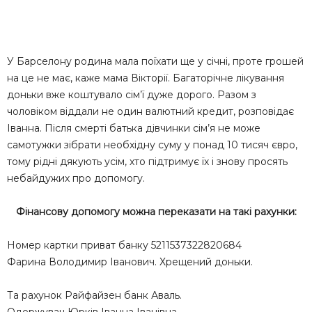
У Барселону родина мала поїхати ще у січні, проте грошей
на це не має, каже мама Вікторії. Багаторічне лікування
доньки вже коштувало сім’ї дуже дорого. Разом з
чоловіком віддали не один валютний кредит, розповідає
Іванна. Після смерті батька дівчинки сім’я не може
самотужки зібрати необхідну суму у понад 10 тисяч євро,
тому рідні дякують усім, хто підтримує їх і знову просять
небайдужих про допомогу.
Фінансову допомогу можна переказати на такі рахунки:
Номер картки приват банку 5211537322820684
Фарина Володимир Іванович. Хрещений доньки.
Та рахунок Райфайзен банк Аваль.