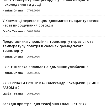
похолодання та дощі
Чепіль Олена
-
07.08.2026
У Кременці переселенцям допомагають адаптуватися
через вирощування розсади
Скиба Тетяна
-
06.08.2026
Представники управління транспорту перевіряють
температуру повітря в салонах громадського
транспорту
Чепіль Олена
-
06.08.2026
Як літня спека впливає на домашніх улюбленців
Чепіль Олена
-
06.08.2026
ЯК КЕРУВАТИ ГРОШИМА? Олександр Сохацький | ЛИШЕ
РАЗОМ #2
Скиба Тетяна
-
06.08.2026
Зарядні пристрої для телефонів і планшетів: як