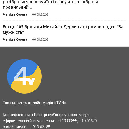
розібратися в розмаїтті стандартів і обрати
правильний...
Чепіль Олена
-
06.08.2026
Боєць 105 бригади Михайло Дерлиця отримав орден “За
мужність”
Чепіль Олена
-
06.08.2026
Телеканал та онлайн-медіа «TV-4»
Ідентифікатори в Реєстрі суб’єктів у сфері медіа:
ефірне телевізійне мовлення — L10-00855, L10-01670
онлайн-медіа — R10-02185