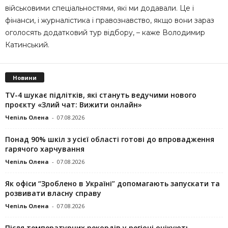
військовими спеціальностями, які ми додавали. Це і
фінанси, і журналістика і правознавство, якщо вони зараз
оголосять додатковий тур відбору, – каже Володимир
Катинський.
Новини
TV-4 шукає підлітків, які стануть ведучими нового
проєкту «Злий чат: Вижити онлайн»
Чепіль Олена
-
07.08.2026
Понад 90% шкіл з усієї області готові до впровадження
гарячого харчування
Чепіль Олена
-
07.08.2026
Як офіси “Зроблено в Україні” допомагають запускaти та
розвивати власну справу
Чепіль Олена
-
07.08.2026
Після температурних рекордів у регіоні очікують