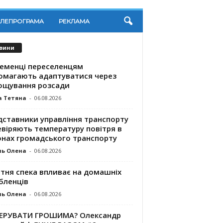
ЕЛЕПРОГРАМА
РЕКЛАМА
вини
ременці переселенцям
омагають адаптуватися через
ощування розсади
а Тетяна
-
06.08.2026
дставники управління транспорту
евіряють температуру повітря в
онах громадського транспорту
ль Олена
-
06.08.2026
ітня спека впливає на домашніх
бленців
ль Олена
-
06.08.2026
КЕРУВАТИ ГРОШИМА? Олександр