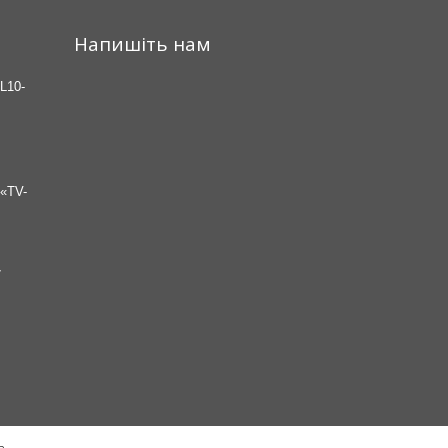
Напишіть нам
L10-
«TV-
7