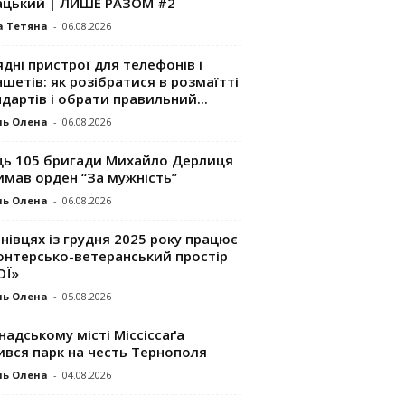
ацький | ЛИШЕ РАЗОМ #2
а Тетяна
-
06.08.2026
дні пристрої для телефонів і
шетів: як розібратися в розмаїтті
дартів і обрати правильний...
ль Олена
-
06.08.2026
ць 105 бригади Михайло Дерлиця
имав орден “За мужність”
ль Олена
-
06.08.2026
нівцях із грудня 2025 року працює
онтерсько-ветеранський простір
ОЇ»
ль Олена
-
05.08.2026
надському місті Міссіссаґа
ився парк на честь Тернополя
ль Олена
-
04.08.2026