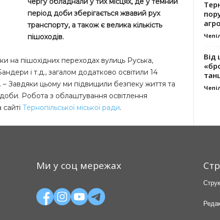
чергу обладнали у тих місцях, де у темний
Тер
пору
період доби зберігається жвавий рух
агро
транспорту, а також є велика кількість
Чепі
пішоходів.
Від 
ки на пішохідних переходах вулиць Руська,
«бро
андери і т.д., загалом додатково освітили 14
танц
ий. – Завдяки цьому ми підвищили безпеку життя та
Чепі
 доби. Робота з облаштування освітлення
а сайті
Тернопільської міської ради
.
Ми у соц мережах
Стр
Струк
Редак