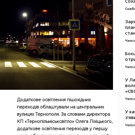
Сох
Скиб
Заря
план
стан
Чепі
Боє
отр
Чепі
У Ла
вол
«СВ
Чепі
Додаткове освітлення пішохідних
переходів облаштували на центральних
У ка
вулицях Тернополя. За словами директора
з’яв
КП «Тернопільміськсвітло» Олега Ліхіцького,
Чепі
додаткове освітлення переходів у першу