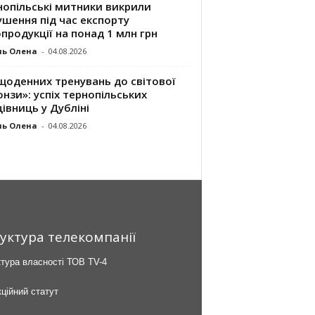
нопільські митники викрили
шення під час експорту
продукції на понад 1 млн грн
ль Олена
-
04.08.2026
щоденних тренувань до світової
нзи»: успіх тернопільських
івниць у Дубліні
ль Олена
-
04.08.2026
уктура телекомпанії
тура власності ТОВ TV-4
ційний статут