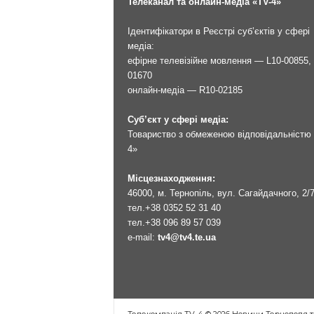
Телеканал та онлайн-медіа «TV-4»
Ідентифікатори в Реєстрі суб’єктів у сфері
медіа:
ефірне телевізійне мовлення — L10-00855, 
01670
онлайн-медіа — R10-02185
Суб’єкт у сфері медіа:
Товариство з обмеженою відповідальністю 
4»
Місцезнаходження:
46000, м. Тернопіль, вул. Сагайдачного, 2/
тел.
+38 0352 52 31 40
тел.
+38 096 89 57 039
e-mail:
tv4@tv4.te.ua