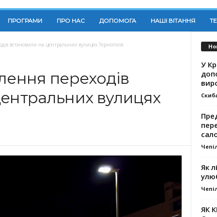
ПРОГРАМИ
ПРО НАС
ДОПОМОГА
НАШІ ВІТАННЯ
Т
ходів встановили на центральних вулицях Тернополя
Но
У К
доп
тлення переходів
вир
центральних вулицях
Скиб
Пре
пер
сал
Чепі
Як л
улю
Чепі
ЯК 