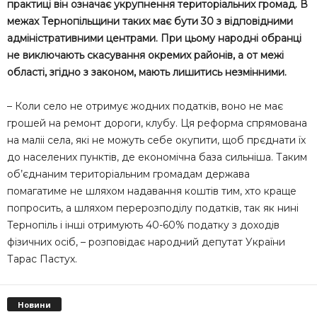
практиці він означає укрупнення територіальних громад. В
межах Тернопільщини таких має бути 30 з відповідними
адміністративними центрами. При цьому народні обранці
не виключають скасування окремих районів, а от межі
області, згідно з законом, мають лишитись незмінними.
– Коли село не отримує жодних податків, воно не має
грошей на ремонт дороги, клубу. Ця реформа спрямована
на маліі села, які не можуть себе окупити, щоб прєднати їх
до населених пунктів, де економічна база сильніша. Таким
об’єднаним територіальним громадам держава
помагатиме не шляхом надавання коштів тим, хто краще
попросить, а шляхом перерозподілу податків, так як нині
Тернопіль і інші отримують 40-60% податку з доходів
фізичних осіб, – розповідає народний депутат України
Тарас Пастух.
Новини