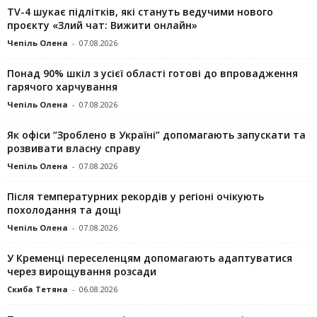
TV-4 шукає підлітків, які стануть ведучими нового
проєкту «Злий чат: Вижити онлайн»
Чепіль Олена
-
07.08.2026
Понад 90% шкіл з усієї області готові до впровадження
гарячого харчування
Чепіль Олена
-
07.08.2026
Як офіси “Зроблено в Україні” допомагають запускaти та
розвивати власну справу
Чепіль Олена
-
07.08.2026
Після температурних рекордів у регіоні очікують
похолодання та дощі
Чепіль Олена
-
07.08.2026
У Кременці переселенцям допомагають адаптуватися
через вирощування розсади
Скиба Тетяна
-
06.08.2026