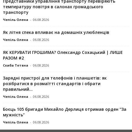
Представники управління транспорту перевіряють
температуру повітря в салонах громадського
транспорту
Чепіль Олена
-
06.08.2026
Як літня спека впливає на домашніх улюбленців
Чепіль Олена
-
06.08.2026
ЯК КЕРУВАТИ ГРОШИМА? Олександр Сохацький | ЛИШЕ
РАЗОМ #2
Скиба Тетяна
-
06.08.2026
Зарядні пристрої для телефонів і планшетів: як
розібратися в розмаїтті стандартів і обрати
правильний...
Чепіль Олена
-
06.08.2026
Боєць 105 бригади Михайло Дерлиця отримав орден “За
мужність”
Чепіль Олена
-
06.08.2026