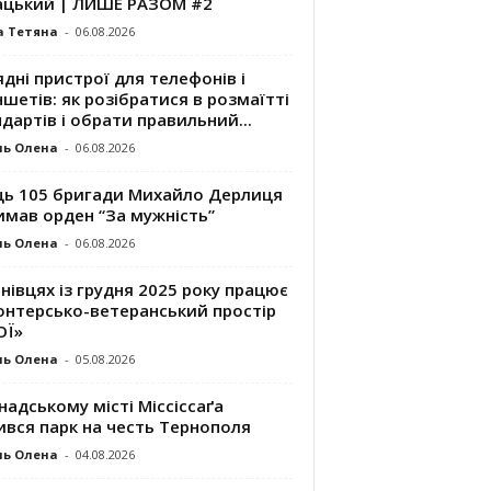
ацький | ЛИШЕ РАЗОМ #2
а Тетяна
-
06.08.2026
дні пристрої для телефонів і
шетів: як розібратися в розмаїтті
дартів і обрати правильний...
ль Олена
-
06.08.2026
ць 105 бригади Михайло Дерлиця
имав орден “За мужність”
ль Олена
-
06.08.2026
нівцях із грудня 2025 року працює
онтерсько-ветеранський простір
ОЇ»
ль Олена
-
05.08.2026
надському місті Міссіссаґа
ився парк на честь Тернополя
ль Олена
-
04.08.2026