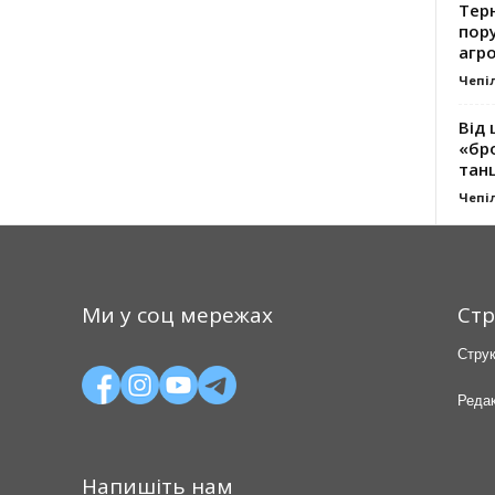
Тер
пору
агро
Чепі
Від 
«бро
танц
Чепі
Ми у соц мережах
Стр
Струк
Редак
Напишіть нам