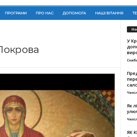
ПРОГРАМИ
ПРО НАС
ДОПОМОГА
НАШІ ВІТАННЯ
Т
Но
У К
доп
 Покрова
вир
Скиб
Пре
пер
сал
Чепі
Як л
улю
Чепі
ЯК 