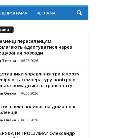
ЕЛЕПРОГРАМА
РЕКЛАМА
вини
ременці переселенцям
омагають адаптуватися через
ощування розсади
а Тетяна
-
06.08.2026
дставники управління транспорту
евіряють температуру повітря в
онах громадського транспорту
ль Олена
-
06.08.2026
ітня спека впливає на домашніх
бленців
ль Олена
-
06.08.2026
КЕРУВАТИ ГРОШИМА? Олександр