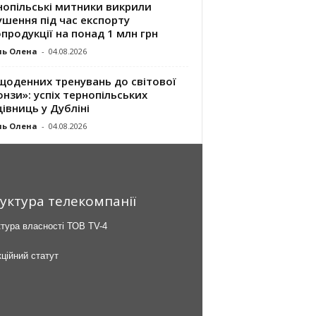
нопільські митники викрили
шення під час експорту
продукції на понад 1 млн грн
ль Олена
-
04.08.2026
щоденних тренувань до світової
нзи»: успіх тернопільських
івниць у Дубліні
ль Олена
-
04.08.2026
уктура телекомпанії
тура власності ТОВ TV-4
ційний статут