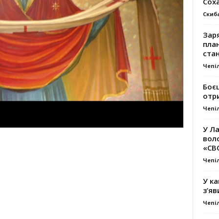
Сох
Скиб
Заря
план
стан
Чепі
Боє
отр
Чепі
У Ла
вол
«СВ
Чепі
У ка
з’яв
Чепі