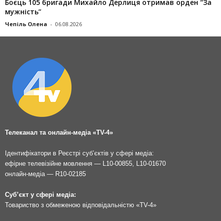
Боєць 105 бригади Михайло Дерлиця отримав орден “За
мужність”
Чепіль Олена
-
06.08.2026
Телеканал та онлайн-медіа «TV-4»
Ідентифікатори в Реєстрі суб’єктів у сфері медіа:
ефірне телевізійне мовлення — L10-00855, L10-01670
онлайн-медіа — R10-02185
Суб’єкт у сфері медіа:
Товариство з обмеженою відповідальністю «TV-4»