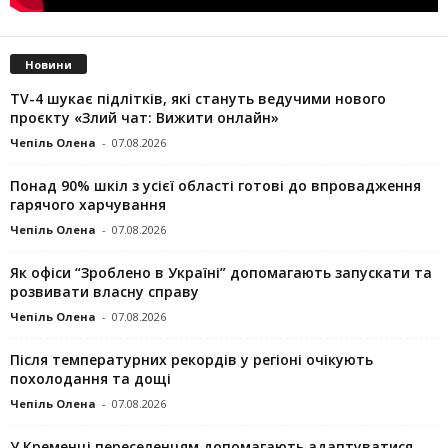
Новини
TV-4 шукає підлітків, які стануть ведучими нового
проєкту «Злий чат: Вижити онлайн»
Чепіль Олена
-
07.08.2026
Понад 90% шкіл з усієї області готові до впровадження
гарячого харчування
Чепіль Олена
-
07.08.2026
Як офіси “Зроблено в Україні” допомагають запускaти та
розвивати власну справу
Чепіль Олена
-
07.08.2026
Після температурних рекордів у регіоні очікують
похолодання та дощі
Чепіль Олена
-
07.08.2026
У Кременці переселенцям допомагають адаптуватися