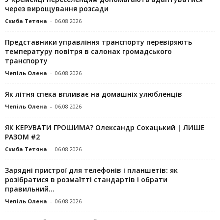
через вирощування розсади
Скиба Тетяна
-
06.08.2026
Представники управління транспорту перевіряють
температуру повітря в салонах громадського
транспорту
Чепіль Олена
-
06.08.2026
Як літня спека впливає на домашніх улюбленців
Чепіль Олена
-
06.08.2026
ЯК КЕРУВАТИ ГРОШИМА? Олександр Сохацький | ЛИШЕ
РАЗОМ #2
Скиба Тетяна
-
06.08.2026
Зарядні пристрої для телефонів і планшетів: як
розібратися в розмаїтті стандартів і обрати
правильний...
Чепіль Олена
-
06.08.2026