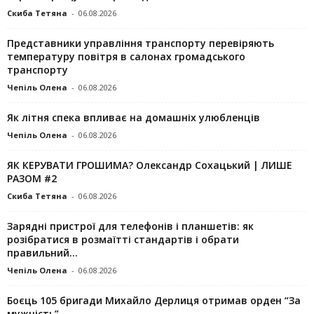
Скиба Тетяна
-
06.08.2026
Представники управління транспорту перевіряють
температуру повітря в салонах громадського
транспорту
Чепіль Олена
-
06.08.2026
Як літня спека впливає на домашніх улюбленців
Чепіль Олена
-
06.08.2026
ЯК КЕРУВАТИ ГРОШИМА? Олександр Сохацький | ЛИШЕ
РАЗОМ #2
Скиба Тетяна
-
06.08.2026
Зарядні пристрої для телефонів і планшетів: як
розібратися в розмаїтті стандартів і обрати
правильний...
Чепіль Олена
-
06.08.2026
Боєць 105 бригади Михайло Дерлиця отримав орден “За
мужність”