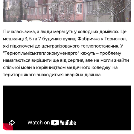
Почалась зима, а люди мерзнуть у холодних домівках. Це
мешканці 3, 5 та 7 будинків вулиці Фабрична у Тернополі,
які підключені до централізованого теплопостачання. У
“Тернопільміськтеплокомуненерго” кажуть – проблему
намагаються вирішити ще від серпня, але не могли знайти
спільної мови з керівництвом медичного коледжу, на
території якого знаходиться аварійна ділянка.