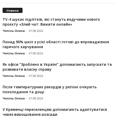
Новини
TV-4 шукає підлітків, які стануть ведучими нового
проєкту «Злий чат: Вижити онлайн»
Чепіль Олена
-
07.08.2026
Понад 90% шкіл з усієї області готові до впровадження
гарячого харчування
Чепіль Олена
-
07.08.2026
Як офіси “Зроблено в Україні” допомагають запускaти та
розвивати власну справу
Чепіль Олена
-
07.08.2026
Після температурних рекордів у регіоні очікують
похолодання та дощі
Чепіль Олена
-
07.08.2026
У Кременці переселенцям допомагають адаптуватися
через вирощування розсади