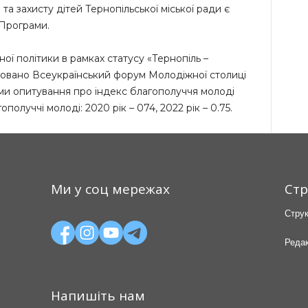
 та захисту дітей Тернопільської міської ради є
 Програми.
ої політики в рамках статусу «Тернопіль –
зовано Всеукраїнський форум Молодіжної столиці
ми опитування про індекс благополуччя молоді
получчі молоді: 2020 рік – 074, 2022 рік – 0.75.
Ми у соц мережах
Стр
Струк
Редак
Напишіть нам