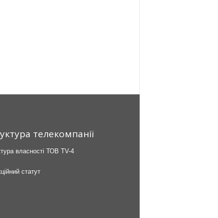
уктура телекомпанії
тура власності ТОВ TV-4
ційний статут