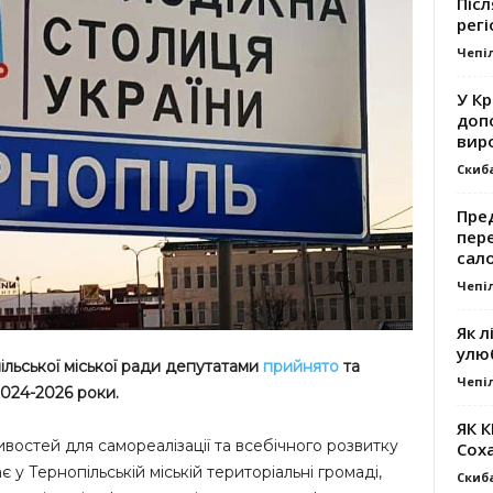
Післ
регі
Чепі
У К
доп
вир
Скиб
Пре
пер
сал
Чепі
Як л
улю
ільської міської ради депутатами
прийнято
та
Чепі
024-2026 роки.
ЯК 
остей для самореалізації та всебічного розвитку
Сох
у Тернопільській міській територіальні громаді,
Скиб