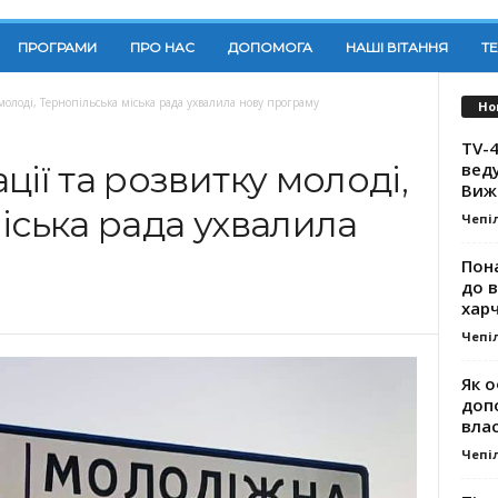
ПРОГРАМИ
ПРО НАС
ДОПОМОГА
НАШІ ВІТАННЯ
Т
 молоді, Тернопільська міська рада ухвалила нову програму
Но
TV-4
вед
ції та розвитку молоді,
Виж
іська рада ухвалила
Чепі
Пона
до 
хар
Чепі
Як о
доп
влас
Чепі