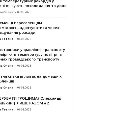
я температурних рекордів у
оні очікують похолодання та дощі
ль Олена
-
07.08.2026
ременці переселенцям
омагають адаптуватися через
ощування розсади
а Тетяна
-
06.08.2026
дставники управління транспорту
евіряють температуру повітря в
онах громадського транспорту
ль Олена
-
06.08.2026
ітня спека впливає на домашніх
бленців
ль Олена
-
06.08.2026
КЕРУВАТИ ГРОШИМА? Олександр
ацький | ЛИШЕ РАЗОМ #2
а Тетяна
-
06.08.2026