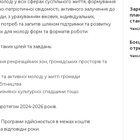
 молоді у всіх сферах суспільного життя, формування
Заря
ьно-патріотичної свідомості, активного залучення до
план
и, з урахуванням вікових, індивідуальних,
стан
х потреб та запитів шляхом підтримки та розвитку
Чепі
их для молоді форм та форматів роботи.
Боє
аких цілей та завдань:
отр
Чепі
ня рекреаційних зон, громадських просторів та
 та активної молоді у житті громади
бітництва
чизняної культурної спадщини тощо.
ротягом 2024-2026 років.
 Програми здійснюється в межах коштів
відповідні роки.