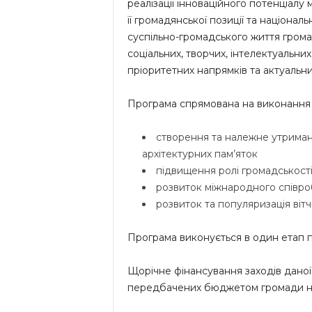
реалізації інноваційного потенціалу
її громадянської позиції та націонал
суспільно-громадського життя громад
соціальних, творчих, інтелектуальни
пріоритетних напрямків та актуальн
Програма спрямована на виконання т
створення та належне утриман
архітектурних пам’яток
підвищення ролі громадськості
розвиток міжнародного співро
розвиток та популяризація віт
Програма виконується в один етап п
Щорічне фінансування заходів даної
передбачених бюджетом громади на 