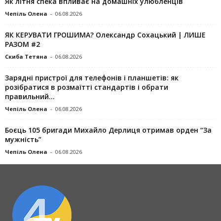
Як літня спека впливає на домашніх улюбленців
Чепіль Олена
-
06.08.2026
ЯК КЕРУВАТИ ГРОШИМА? Олександр Сохацький | ЛИШЕ
РАЗОМ #2
Скиба Тетяна
-
06.08.2026
Зарядні пристрої для телефонів і планшетів: як
розібратися в розмаїтті стандартів і обрати
правильний...
Чепіль Олена
-
06.08.2026
Боєць 105 бригади Михайло Дерлиця отримав орден “За
мужність”
Чепіль Олена
-
06.08.2026