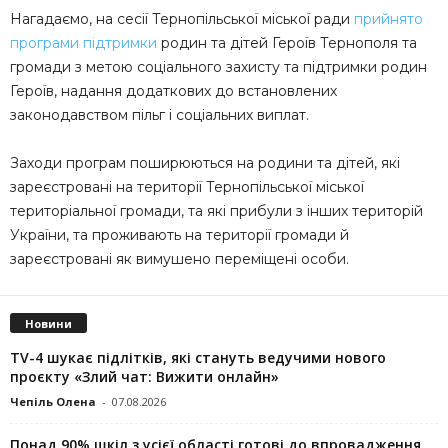
Нагадаємо, на сесії Тернопільської міської ради
прийнято
програми підтримки
родин та дітей Героїв Тернополя та
громади з метою соціального захисту та підтримки родин
Героїв, надання додаткових до встановлених
законодавством пільг і соціальних виплат.
Заходи програм поширюються на родини та дітей, які
зареєстровані на території Тернопільської міської
територіальної громади, та які прибули з інших територій
України, та проживають на території громади й
зареєстровані як вимушено переміщені особи.
Новини
TV-4 шукає підлітків, які стануть ведучими нового
проєкту «Злий чат: Вижити онлайн»
Чепіль Олена
-
07.08.2026
Понад 90% шкіл з усієї області готові до впровадження