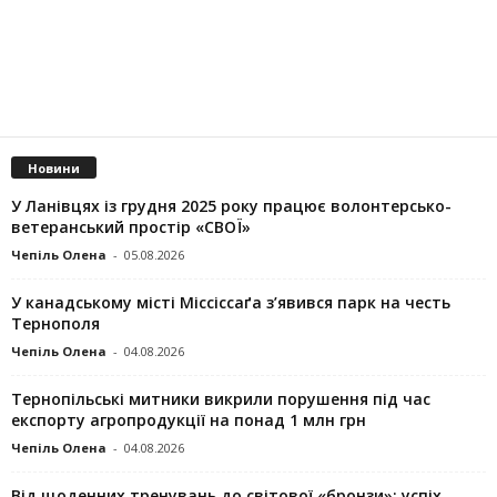
Новини
У Ланівцях із грудня 2025 року працює волонтерсько-
ветеранський простір «СВОЇ»
Чепіль Олена
-
05.08.2026
У канадському місті Міссіссаґа з’явився парк на честь
Тернополя
Чепіль Олена
-
04.08.2026
Тернопільські митники викрили порушення під час
експорту агропродукції на понад 1 млн грн
Чепіль Олена
-
04.08.2026
Від щоденних тренувань до світової «бронзи»: успіх