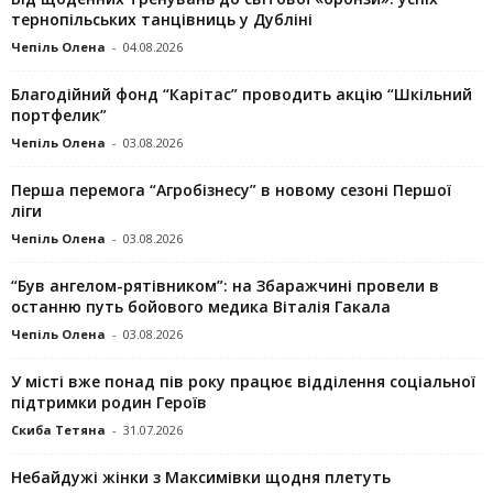
тернопільських танцівниць у Дубліні
Чепіль Олена
-
04.08.2026
Благодійний фонд “Карітас” проводить акцію “Шкільний
портфелик”
Чепіль Олена
-
03.08.2026
Перша перемога “Агробізнесу” в новому сезоні Першої
ліги
Чепіль Олена
-
03.08.2026
“Був ангелом-рятівником”: на Збаражчині провели в
останню путь бойового медика Віталія Гакала
Чепіль Олена
-
03.08.2026
У місті вже понад пів року працює відділення соціальної
підтримки родин Героїв
Скиба Тетяна
-
31.07.2026
Небайдужі жінки з Максимівки щодня плетуть