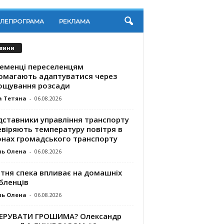
ЕЛЕПРОГРАМА
РЕКЛАМА
вини
ременці переселенцям
омагають адаптуватися через
ощування розсади
а Тетяна
-
06.08.2026
дставники управління транспорту
евіряють температуру повітря в
онах громадського транспорту
ль Олена
-
06.08.2026
ітня спека впливає на домашніх
бленців
ль Олена
-
06.08.2026
КЕРУВАТИ ГРОШИМА? Олександр