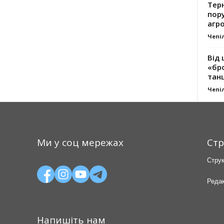
Тер
пору
агро
Чепі
Від 
«бро
танц
Чепі
Ми у соц мережах
Стр
Струк
Редак
Напишіть нам