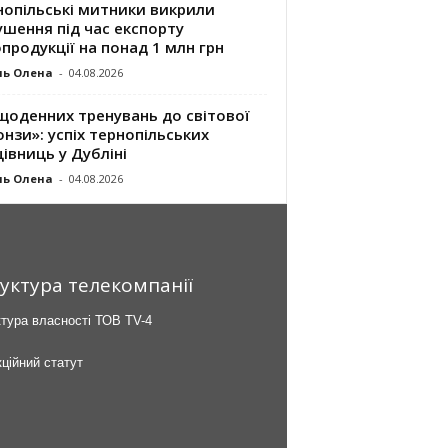
нопільські митники викрили
шення під час експорту
продукції на понад 1 млн грн
ль Олена
-
04.08.2026
щоденних тренувань до світової
нзи»: успіх тернопільських
івниць у Дубліні
ль Олена
-
04.08.2026
уктура телекомпанії
тура власності ТОВ TV-4
ційний статут