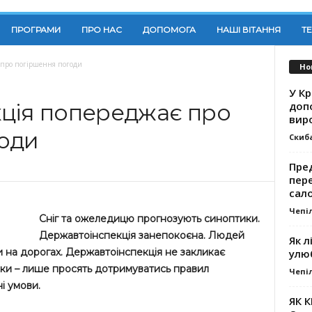
ПРОГРАМИ
ПРО НАС
ДОПОМОГА
НАШІ ВІТАННЯ
Т
 про погіршення погоди
Но
У К
доп
ція попереджає про
вир
оди
Скиб
Пре
пер
сал
Чепі
Сніг та ожеледицю прогнозують синоптики.
Державтоінспекція занепокоєна. Людей
Як л
 на дорогах. Державтоінспекція не закликає
улю
івки – лише просять дотримуватись правил
Чепі
і умови.
ЯК 