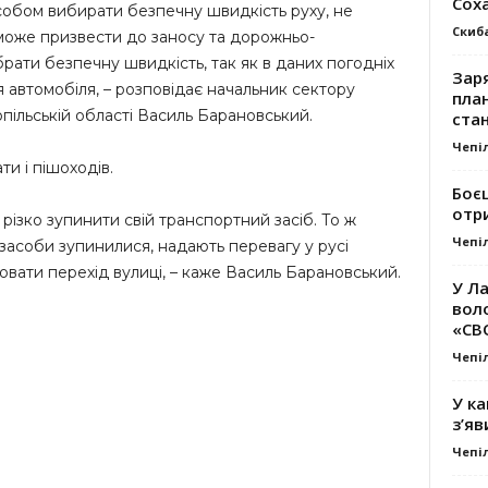
Сох
собом вибирати безпечну швидкість руху, не
Скиб
к може призвести до заносу та дорожньо-
рати безпечну швидкість, так як в даних погодніх
Заря
 автомобіля, – розповідає начальник сектору
план
пільській області Василь Барановський.
стан
Чепі
и і пішоходів.
Боє
отр
різко зупинити свій транспортний засіб. То ж
Чепі
 засоби зупинилися, надають перевагу у русі
нювати перехід вулиці, – каже Василь Барановський.
У Ла
вол
«СВ
Чепі
У ка
з’яв
Чепі