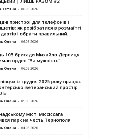
ацький | ЛИШЕ РАЗОМ #2
а Тетяна
-
06.08.2026
дні пристрої для телефонів і
шетів: як розібратися в розмаїтті
дартів і обрати правильний...
ль Олена
-
06.08.2026
ць 105 бригади Михайло Дерлиця
имав орден “За мужність”
ль Олена
-
06.08.2026
нівцях із грудня 2025 року працює
онтерсько-ветеранський простір
ОЇ»
ль Олена
-
05.08.2026
надському місті Міссіссаґа
ився парк на честь Тернополя
ль Олена
-
04.08.2026