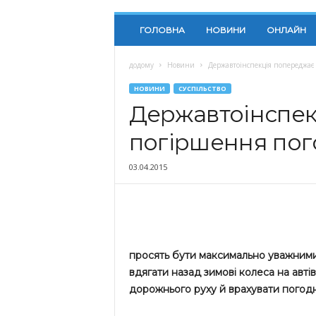
ГОЛОВНА
НОВИНИ
ОНЛАЙН
додому
Новини
Державтоінспекція попереджає
НОВИНИ
СУСПІЛЬСТВО
Державтоінспек
погіршення пог
03.04.2015
просять бути максимально уважними
вдягати назад зимові колеса на авт
дорожнього руху й врахувати погодн