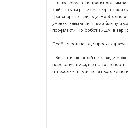
Під час керування транспортним за
здійснювати різких маневрів, так я
транспортної пригоди. Необхідно об
умовах гальмівний шлях збільшується
профілактичної роботи УДАІ в Терно
Особливості погоди просять врахуват
– Зважати, що водій не завжди може 
переконуватися, що всі транспортні
пішоходам, тільки після цього здійс