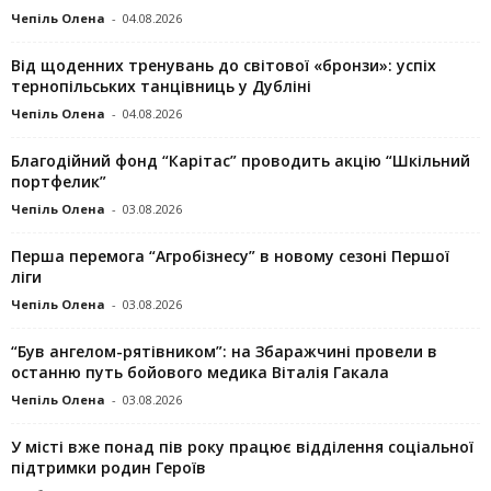
Чепіль Олена
-
04.08.2026
Від щоденних тренувань до світової «бронзи»: успіх
тернопільських танцівниць у Дубліні
Чепіль Олена
-
04.08.2026
Благодійний фонд “Карітас” проводить акцію “Шкільний
портфелик”
Чепіль Олена
-
03.08.2026
Перша перемога “Агробізнесу” в новому сезоні Першої
ліги
Чепіль Олена
-
03.08.2026
“Був ангелом-рятівником”: на Збаражчині провели в
останню путь бойового медика Віталія Гакала
Чепіль Олена
-
03.08.2026
У місті вже понад пів року працює відділення соціальної
підтримки родин Героїв