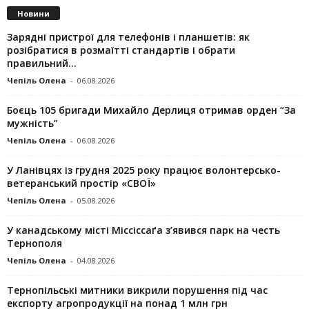
Новини
Зарядні пристрої для телефонів і планшетів: як
розібратися в розмаїтті стандартів і обрати
правильний...
Чепіль Олена
-
06.08.2026
Боєць 105 бригади Михайло Дерлиця отримав орден “За
мужність”
Чепіль Олена
-
06.08.2026
У Ланівцях із грудня 2025 року працює волонтерсько-
ветеранський простір «СВОЇ»
Чепіль Олена
-
05.08.2026
У канадському місті Міссіссаґа з’явився парк на честь
Тернополя
Чепіль Олена
-
04.08.2026
Тернопільські митники викрили порушення під час
експорту агропродукції на понад 1 млн грн