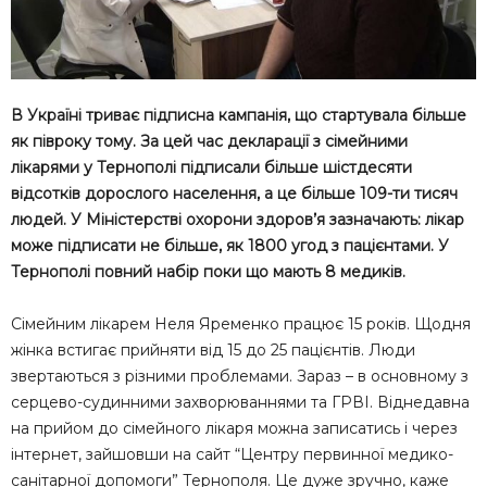
В Україні триває підписна кампанія, що стартувала більше
як півроку тому. За цей час декларації з сімейними
лікарями у Тернополі підписали більше шістдесяти
відсотків дорослого населення, а це більше 109-ти тисяч
людей. У Міністерстві охорони здоров’я зазначають: лікар
може підписати не більше, як 1800 угод з пацієнтами. У
Тернополі повний набір поки що мають 8 медиків.
Сімейним лікарем Неля Яременко працює 15 років. Щодня
жінка встигає прийняти від 15 до 25 пацієнтів. Люди
звертаються з різними проблемами. Зараз – в основному з
серцево-судинними захворюваннями та ГРВІ. Віднедавна
на прийом до сімейного лікаря можна записатись і через
інтернет, зайшовши на сайт “Центру первинної медико-
санітарної допомоги” Тернополя. Це дуже зручно, каже