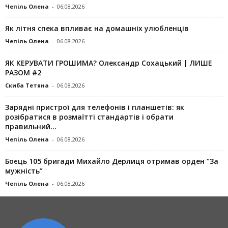
Чепіль Олена
-
06.08.2026
Як літня спека впливає на домашніх улюбленців
Чепіль Олена
-
06.08.2026
ЯК КЕРУВАТИ ГРОШИМА? Олександр Сохацький | ЛИШЕ
РАЗОМ #2
Скиба Тетяна
-
06.08.2026
Зарядні пристрої для телефонів і планшетів: як
розібратися в розмаїтті стандартів і обрати
правильний...
Чепіль Олена
-
06.08.2026
Боєць 105 бригади Михайло Дерлиця отримав орден “За
мужність”
Чепіль Олена
-
06.08.2026