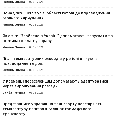
Чепіль Олена
-
07.08.2026
Понад 90% шкіл з усієї області готові до впровадження
гарячого харчування
Чепіль Олена
-
07.08.2026
Як офіси “Зроблено в Україні” допомагають запускaти та
розвивати власну справу
Чепіль Олена
-
07.08.2026
Після температурних рекордів у регіоні очікують
похолодання та дощі
Чепіль Олена
-
07.08.2026
У Кременці переселенцям допомагають адаптуватися
через вирощування розсади
Скиба Тетяна
-
06.08.2026
Представники управління транспорту перевіряють
температуру повітря в салонах громадського
транспорту