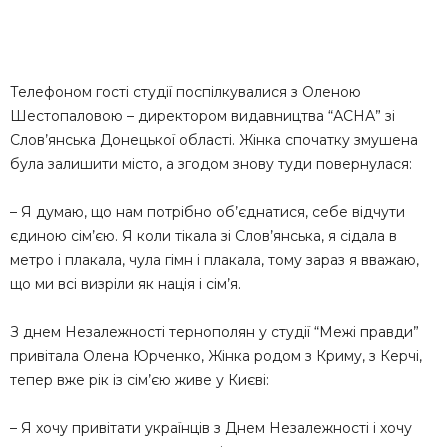
Телефоном гості студії поспілкувалися з Оленою
Шестопаловою – директором видавництва “АСНА” зі
Слов’янська Донецької області. Жінка спочатку змушена
була залишити місто, а згодом знову туди повернулася:
– Я думаю, що нам потрібно об’єднатися, себе відчути
єдиною сім’єю. Я коли тікала зі Слов’янська, я сідала в
метро і плакала, чула гімн і плакала, тому зараз я вважаю,
що ми всі визріли як нація і сім’я.
З днем Незалежності тернополян у студії “Межі правди”
привітала Олена Юрченко, Жінка родом з Криму, з Керчі,
тепер вже рік із сім’єю живе у Києві:
– Я хочу привітати українців з Днем Незалежності і хочу