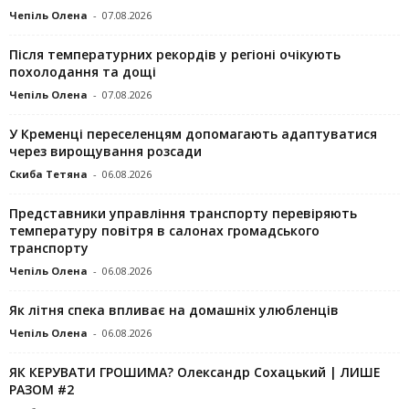
Чепіль Олена
-
07.08.2026
Після температурних рекордів у регіоні очікують
похолодання та дощі
Чепіль Олена
-
07.08.2026
У Кременці переселенцям допомагають адаптуватися
через вирощування розсади
Скиба Тетяна
-
06.08.2026
Представники управління транспорту перевіряють
температуру повітря в салонах громадського
транспорту
Чепіль Олена
-
06.08.2026
Як літня спека впливає на домашніх улюбленців
Чепіль Олена
-
06.08.2026
ЯК КЕРУВАТИ ГРОШИМА? Олександр Сохацький | ЛИШЕ
РАЗОМ #2