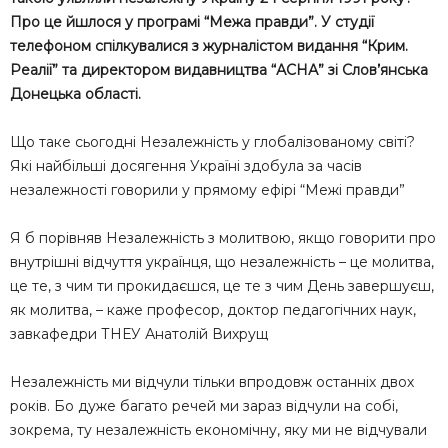
Про це йшлося у програмі “Межа правди”. У студії
телефоном спілкувалися з журналістом видання “Крим.
Реалії” та директором видавництва “АСНА” зі Слов’янська
Донецька області.
Що таке сьогодні Незалежність у глобалізованому світі?
Які найбільші досягення Україні здобула за часів
незалежності говорили у прямому ефірі “Межі правди”
Я б порівняв Незалежність з молитвою, якщо говорити про
внутрішні відчуття українця, що незалежність – це молитва,
це те, з чим ти прокидаєшся, це те з чим День завершуєш,
як молитва, – каже професор, доктор педагогічних наук,
завкафедри ТНЕУ Анатолій Вихрущ
Незалежність ми відчули тільки впродовж останніх двох
років. Бо дуже багато речей ми зараз відчули на собі,
зокрема, ту незалежність економічну, яку ми не відчували