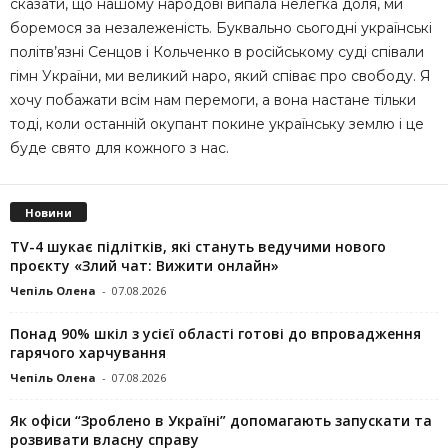
сказати, що нашому народові випала нелегка доля, ми
боремося за незалеженість. Буквально сьогодні українські
політв’язні Сенцов і Кольченко в російському суді співали
гімн України, ми великий наро, який співає про свободу. Я
хочу побажати всім нам перемоги, а вона настане тільки
тоді, коли останній окупант покине українську землю і це
буде свято для кожного з нас.
Новини
TV-4 шукає підлітків, які стануть ведучими нового
проєкту «Злий чат: Вижити онлайн»
Чепіль Олена
-
07.08.2026
Понад 90% шкіл з усієї області готові до впровадження
гарячого харчування
Чепіль Олена
-
07.08.2026
Як офіси “Зроблено в Україні” допомагають запускaти та
розвивати власну справу