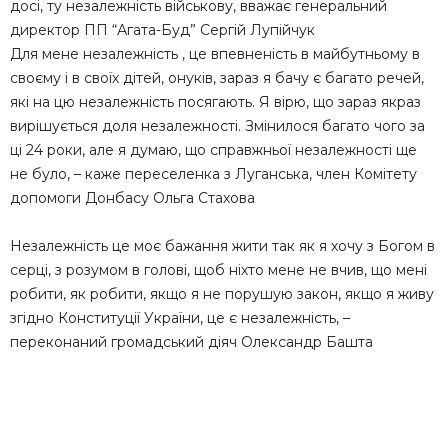
досі, ту незалежність військову, вважає генеральний
директор ПП “Агата-Буд” Сергій Лупійчук
Для мене незалежність , це впевненість в майбутньому в
своєму і в своїх дітей, онуків, зараз я бачу є багато речей,
які на цю незалежність посягають. Я вірю, що зараз якраз
вирішується доля незалежності. Змінилося багато чого за
ці 24 роки, але я думаю, що справжньої незалежності ще
не було, – каже переселенка з Луганська, член Комітету
допомоги Донбасу Ольга Стахова
Незалежність це моє бажання жити так як я хочу з Богом в
серці, з розумом в голові, щоб ніхто мене не вчив, що мені
робити, як робити, якщо я не порушую закон, якщо я живу
згідно Конституції України, це є незалежність, –
переконаний громадський діяч Олександр Башта