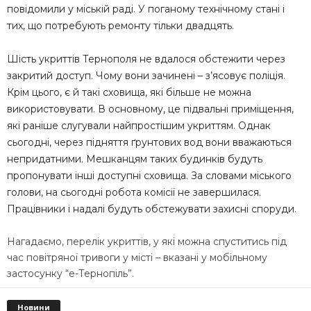
повідомили у міській раді. У поганому технічному стані і
тих, що потребують ремонту тільки двадцять.
Шість укриттів Тернополя не вдалося обстежити через
закритий доступ. Чому вони зачинені – з’ясовує поліція.
Крім цього, є й такі сховища, які більше не можна
використовувати. В основному, це підвальні приміщення,
які раніше слугували найпростішим укриттям. Однак
сьогодні, через підняття ґрунтових вод вони вважаються
непридатними. Мешканцям таких будинків будуть
пропонувати інші доступні сховища. За словами міського
голови, на сьогодні робота комісії не завершилася.
Працівники і надалі будуть обстежувати захисні споруди.
Нагадаємо, перелік укриттів, у які можна спуститись під
час повітряної тривоги у місті – вказані у мобільному
застосунку “е-Тернопіль”.
Новини