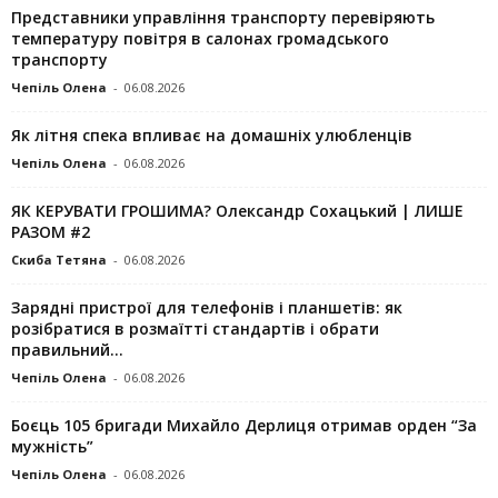
Представники управління транспорту перевіряють
температуру повітря в салонах громадського
транспорту
Чепіль Олена
-
06.08.2026
Як літня спека впливає на домашніх улюбленців
Чепіль Олена
-
06.08.2026
ЯК КЕРУВАТИ ГРОШИМА? Олександр Сохацький | ЛИШЕ
РАЗОМ #2
Скиба Тетяна
-
06.08.2026
Зарядні пристрої для телефонів і планшетів: як
розібратися в розмаїтті стандартів і обрати
правильний...
Чепіль Олена
-
06.08.2026
Боєць 105 бригади Михайло Дерлиця отримав орден “За
мужність”
Чепіль Олена
-
06.08.2026