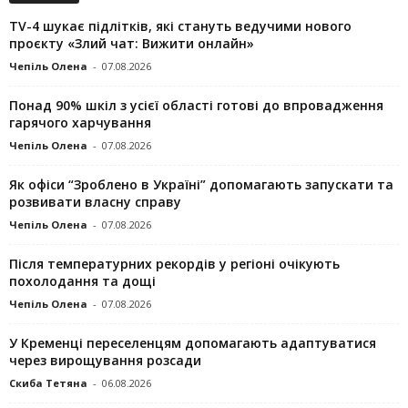
TV-4 шукає підлітків, які стануть ведучими нового
проєкту «Злий чат: Вижити онлайн»
Чепіль Олена
-
07.08.2026
Понад 90% шкіл з усієї області готові до впровадження
гарячого харчування
Чепіль Олена
-
07.08.2026
Як офіси “Зроблено в Україні” допомагають запускaти та
розвивати власну справу
Чепіль Олена
-
07.08.2026
Після температурних рекордів у регіоні очікують
похолодання та дощі
Чепіль Олена
-
07.08.2026
У Кременці переселенцям допомагають адаптуватися
через вирощування розсади
Скиба Тетяна
-
06.08.2026