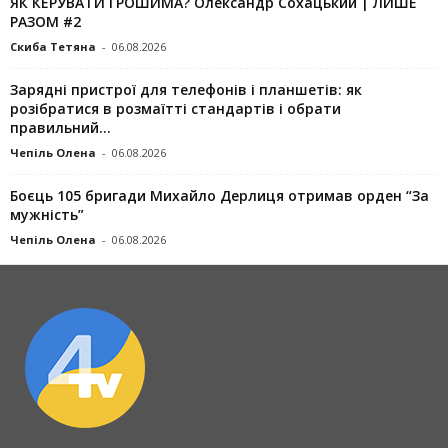
ЯК КЕРУВАТИ ГРОШИМА? Олександр Сохацький | ЛИШЕ
РАЗОМ #2
Скиба Тетяна
-
06.08.2026
Зарядні пристрої для телефонів і планшетів: як
розібратися в розмаїтті стандартів і обрати
правильний...
Чепіль Олена
-
06.08.2026
Боєць 105 бригади Михайло Дерлиця отримав орден “За
мужність”
Чепіль Олена
-
06.08.2026