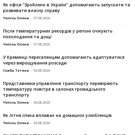
Як офіси “Зроблено в Україні” допомагають запускaти та
розвивати власну справу
Чепіль Олена
-
07.08.2026
Після температурних рекордів у регіоні очікують
похолодання та дощі
Чепіль Олена
-
07.08.2026
У Кременці переселенцям допомагають адаптуватися
через вирощування розсади
Скиба Тетяна
-
06.08.2026
Представники управління транспорту перевіряють
температуру повітря в салонах громадського
транспорту
Чепіль Олена
-
06.08.2026
Як літня спека впливає на домашніх улюбленців
Чепіль Олена
-
06.08.2026