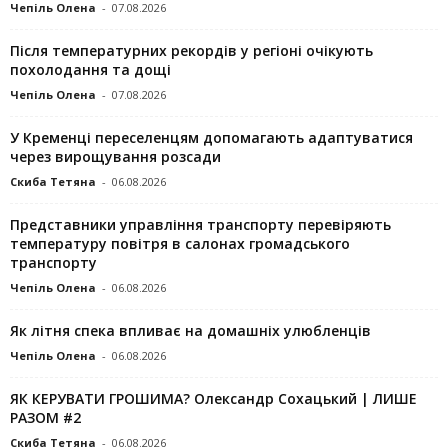
Чепіль Олена
-
07.08.2026
Після температурних рекордів у регіоні очікують
похолодання та дощі
Чепіль Олена
-
07.08.2026
У Кременці переселенцям допомагають адаптуватися
через вирощування розсади
Скиба Тетяна
-
06.08.2026
Представники управління транспорту перевіряють
температуру повітря в салонах громадського
транспорту
Чепіль Олена
-
06.08.2026
Як літня спека впливає на домашніх улюбленців
Чепіль Олена
-
06.08.2026
ЯК КЕРУВАТИ ГРОШИМА? Олександр Сохацький | ЛИШЕ
РАЗОМ #2
Скиба Тетяна
-
06.08.2026