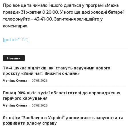
Про все це та чимало іншого дивіться у програмі «Межа
правди» 31 жовтня 0 20.00. У кого ще досі холодні батареї,
телефонуйте – 43-41-00. Запитання залишайте у
коментарях.
[poll id=”112″]
Новини
TV-4 шукає підлітків, які стануть ведучими нового
проєкту «Злий чат: Вижити онлайн»
Чепіль Олена
-
07.08.2026
Понад 90% шкіл з усієї області готові до впровадження
гарячого харчування
Чепіль Олена
-
07.08.2026
Як офіси “Зроблено в Україні” допомагають запускaти та
розвивати власну справу