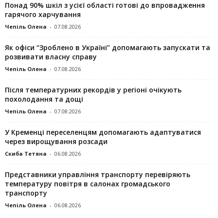
Понад 90% шкіл з усієї області готові до впровадження
гарячого харчування
Чепіль Олена
-
07.08.2026
Як офіси “Зроблено в Україні” допомагають запускaти та
розвивати власну справу
Чепіль Олена
-
07.08.2026
Після температурних рекордів у регіоні очікують
похолодання та дощі
Чепіль Олена
-
07.08.2026
У Кременці переселенцям допомагають адаптуватися
через вирощування розсади
Скиба Тетяна
-
06.08.2026
Представники управління транспорту перевіряють
температуру повітря в салонах громадського
транспорту
Чепіль Олена
-
06.08.2026