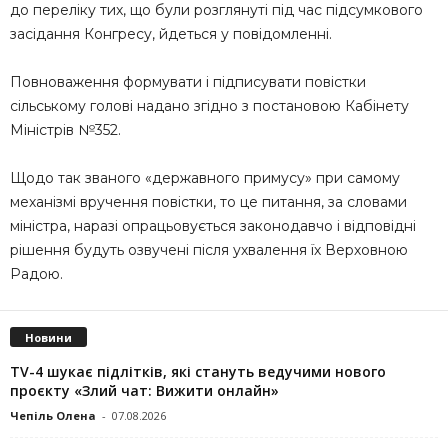
до переліку тих, що були розглянуті під час підсумкового
засідання Конгресу, йдеться у повідомленні.
Повноваження формувати і підписувати повістки
сільському голові надано згідно з постановою Кабінету
Міністрів №352.
Щодо так званого «державного примусу» при самому
механізмі вручення повістки, то це питання, за словами
міністра, наразі опрацьовується законодавчо і відповідні
рішення будуть озвучені після ухвалення їх Верховною
Радою.
Новини
TV-4 шукає підлітків, які стануть ведучими нового
проєкту «Злий чат: Вижити онлайн»
Чепіль Олена
-
07.08.2026