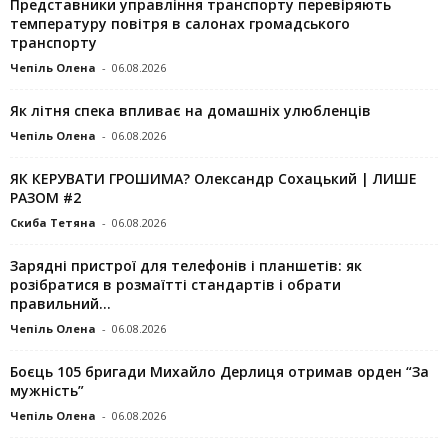
Представники управління транспорту перевіряють
температуру повітря в салонах громадського
транспорту
Чепіль Олена
-
06.08.2026
Як літня спека впливає на домашніх улюбленців
Чепіль Олена
-
06.08.2026
ЯК КЕРУВАТИ ГРОШИМА? Олександр Сохацький | ЛИШЕ
РАЗОМ #2
Скиба Тетяна
-
06.08.2026
Зарядні пристрої для телефонів і планшетів: як
розібратися в розмаїтті стандартів і обрати
правильний...
Чепіль Олена
-
06.08.2026
Боєць 105 бригади Михайло Дерлиця отримав орден “За
мужність”
Чепіль Олена
-
06.08.2026