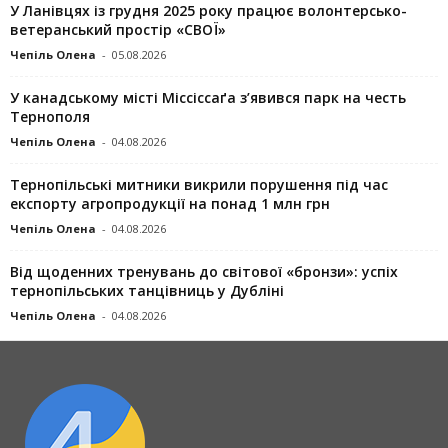
У Ланівцях із грудня 2025 року працює волонтерсько-
ветеранський простір «СВОЇ»
Чепіль Олена
-
05.08.2026
У канадському місті Міссіссаґа з’явився парк на честь
Тернополя
Чепіль Олена
-
04.08.2026
Тернопільські митники викрили порушення під час
експорту агропродукції на понад 1 млн грн
Чепіль Олена
-
04.08.2026
Від щоденних тренувань до світової «бронзи»: успіх
тернопільських танцівниць у Дубліні
Чепіль Олена
-
04.08.2026