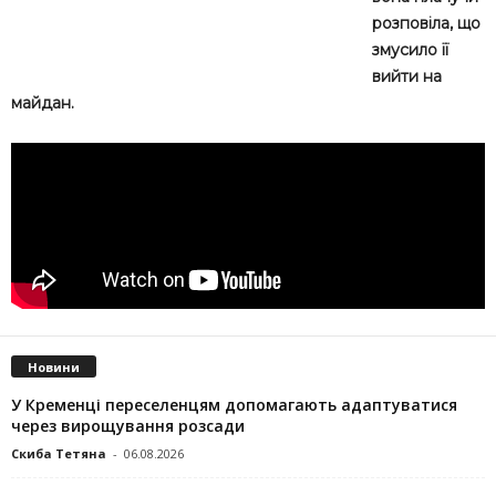
розповіла, що
змусило її
вийти на
майдан.
Новини
У Кременці переселенцям допомагають адаптуватися
через вирощування розсади
Скиба Тетяна
-
06.08.2026