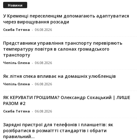
Новини
У Кременці переселенцям допомагають адаптуватися
через вирощування розсади
Скиба Тетяна
-
06.08.2026
Представники управління транспорту перевіряють
температуру повітря в салонах громадського
транспорту
Чепіль Олена
-
06.08.2026
Як літня спека впливає на домашніх улюбленців
Чепіль Олена
-
06.08.2026
ЯК КЕРУВАТИ ГРОШИМА? Олександр Сохацький | ЛИШЕ
РАЗОМ #2
Скиба Тетяна
-
06.08.2026
Зарядні пристрої для телефонів і планшетів: як
розібратися в розмаїтті стандартів і обрати
правильний...