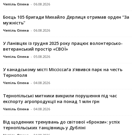
Чепіль Олена
-
06.08.2026
Боєць 105 бригади Михайло Дерлиця отримав орден “За
мужність”
Чепіль Олена
-
06.08.2026
У Ланівцях із грудня 2025 року працює волонтерсько-
ветеранський простір «СВОЇ»
Чепіль Олена
-
05.08.2026
У канадському місті Міссіссаґа з’явився парк на честь
Тернополя
Чепіль Олена
-
04.08.2026
Тернопільські митники викрили порушення під час
експорту агропродукції на понад 1 млн грн
Чепіль Олена
-
04.08.2026
Від щоденних тренувань до світової «бронзи»: успіх
тернопільських танцівниць у Дубліні