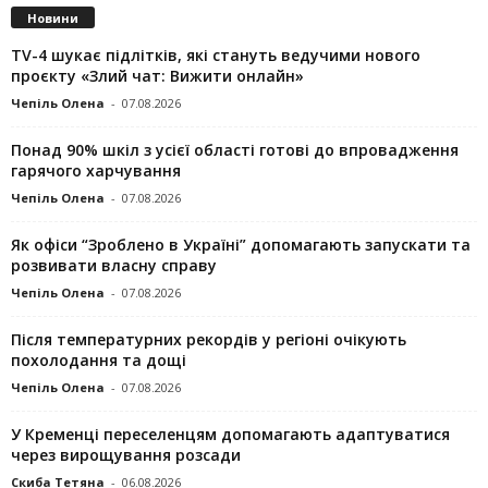
Новини
TV-4 шукає підлітків, які стануть ведучими нового
проєкту «Злий чат: Вижити онлайн»
Чепіль Олена
-
07.08.2026
Понад 90% шкіл з усієї області готові до впровадження
гарячого харчування
Чепіль Олена
-
07.08.2026
Як офіси “Зроблено в Україні” допомагають запускaти та
розвивати власну справу
Чепіль Олена
-
07.08.2026
Після температурних рекордів у регіоні очікують
похолодання та дощі
Чепіль Олена
-
07.08.2026
У Кременці переселенцям допомагають адаптуватися
через вирощування розсади
Скиба Тетяна
-
06.08.2026