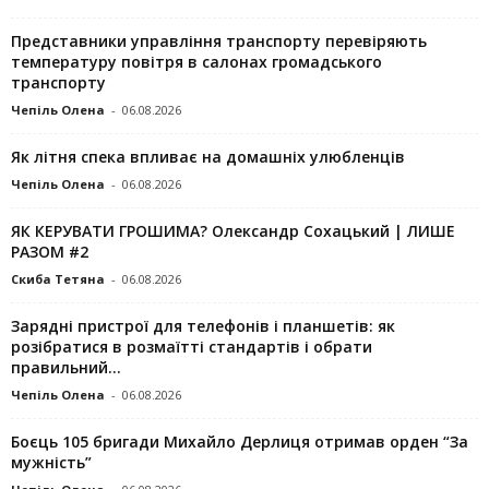
Представники управління транспорту перевіряють
температуру повітря в салонах громадського
транспорту
Чепіль Олена
-
06.08.2026
Як літня спека впливає на домашніх улюбленців
Чепіль Олена
-
06.08.2026
ЯК КЕРУВАТИ ГРОШИМА? Олександр Сохацький | ЛИШЕ
РАЗОМ #2
Скиба Тетяна
-
06.08.2026
Зарядні пристрої для телефонів і планшетів: як
розібратися в розмаїтті стандартів і обрати
правильний...
Чепіль Олена
-
06.08.2026
Боєць 105 бригади Михайло Дерлиця отримав орден “За
мужність”