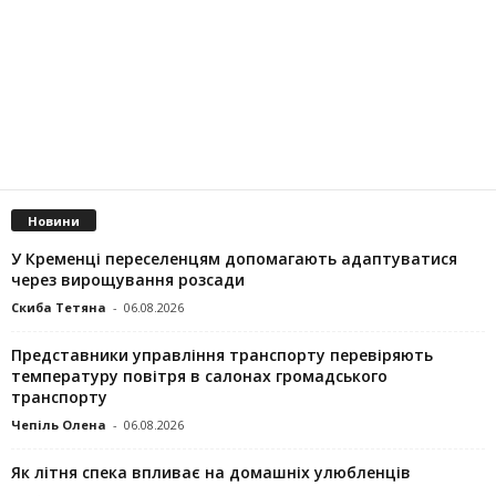
Новини
У Кременці переселенцям допомагають адаптуватися
через вирощування розсади
Скиба Тетяна
-
06.08.2026
Представники управління транспорту перевіряють
температуру повітря в салонах громадського
транспорту
Чепіль Олена
-
06.08.2026
Як літня спека впливає на домашніх улюбленців