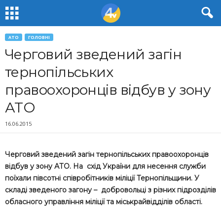
АТО
ГОЛОВНІ
Черговий зведений загін
тернопільських
правоохоронців відбув у зону
АТО
16.06.2015
Черговий зведений загін тернопільських правоохоронців
відбув у зону АТО. На схід України для несення служби
поїхали півсотні співробітників міліції Тернопільщини. У
складі зведеного загону – добровольці з різних підрозділів
обласного управління міліції та міськрайвідділів області.