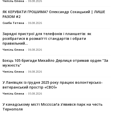
Чепіль Олена
-
06.08.2026
ЯК КЕРУВАТИ ГРОШИМА? Олександр Сохацький | ЛИШЕ
РАЗОМ #2
Скиба Тетяна
-
06.08.2026
Зарядні пристрої для телефонів і планшетів: як
розібратися в розмаїтті стандартів і обрати
правильний...
Чепіль Олена
-
06.08.2026
Боєць 105 бригади Михайло Дерлиця отримав орден “За
мужність”
Чепіль Олена
-
06.08.2026
У Ланівцях із грудня 2025 року працює волонтерсько-
ветеранський простір «СВОЇ»
Чепіль Олена
-
05.08.2026
У канадському місті Міссіссаґа з’явився парк на честь
Тернополя