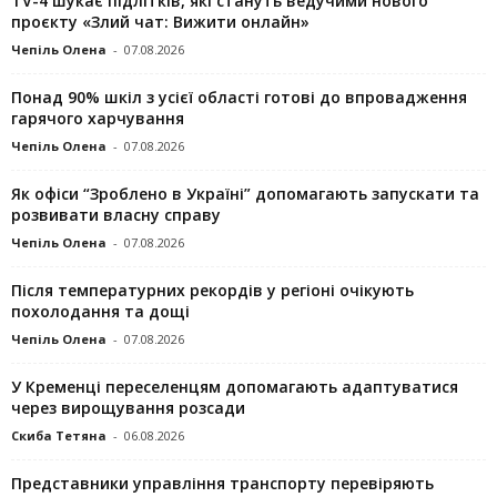
TV-4 шукає підлітків, які стануть ведучими нового
проєкту «Злий чат: Вижити онлайн»
Чепіль Олена
-
07.08.2026
Понад 90% шкіл з усієї області готові до впровадження
гарячого харчування
Чепіль Олена
-
07.08.2026
Як офіси “Зроблено в Україні” допомагають запускaти та
розвивати власну справу
Чепіль Олена
-
07.08.2026
Після температурних рекордів у регіоні очікують
похолодання та дощі
Чепіль Олена
-
07.08.2026
У Кременці переселенцям допомагають адаптуватися
через вирощування розсади
Скиба Тетяна
-
06.08.2026
Представники управління транспорту перевіряють