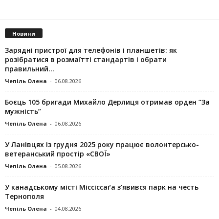
Новини
Зарядні пристрої для телефонів і планшетів: як
розібратися в розмаїтті стандартів і обрати
правильний...
Чепіль Олена
-
06.08.2026
Боєць 105 бригади Михайло Дерлиця отримав орден “За
мужність”
Чепіль Олена
-
06.08.2026
У Ланівцях із грудня 2025 року працює волонтерсько-
ветеранський простір «СВОЇ»
Чепіль Олена
-
05.08.2026
У канадському місті Міссіссаґа з’явився парк на честь
Тернополя
Чепіль Олена
-
04.08.2026