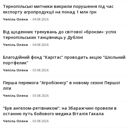
Тернопільські митники викрили порушення під час
експорту агропродукції на понад 1 млн грн
Чепіль Олена
-
04.08.2026
Від щоденних тренувань до світової «бронзи»: успіх
тернопільських танцівниць у Дубліні
Чепіль Олена
-
04.08.2026
Благодійний фонд “Карітас” проводить акцію “Шкільний
портфелик”
Чепіль Олена
-
03.08.2026
Перша перемога “Агробізнесу” в новому сезоні Першої
ліги
Чепіль Олена
-
03.08.2026
“Був ангелом-рятівником”: на Збаражчині провели в
останню путь бойового медика Віталія Гакала
Чепіль Олена
-
03.08.2026