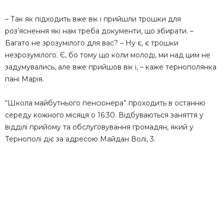
– Так як підходить вже вік і прийшли трошки для
роз’яснення які нам треба документи, що збирати. –
Багато не зрозумілого для вас? – Ну є, є трошки
незрозумілого. Є, бо тому що коли молоді, ми над цим не
задумувались, але вже прийшов вік і, – каже тернополянка
пані Марія.
“Школа майбутнього пенсіонера” проходить в останню
середу кожного місяця о 16:30. Відбуваються заняття у
відділі прийому та обслуговування громадян, який у
Тернополі діє за адресою Майдан Волі, 3.