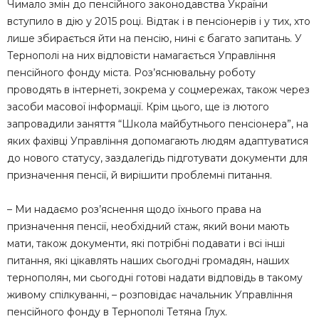
Чимало змін до пенсійного законодавства України
вступило в дію у 2015 році. Відтак і в пенсіонерів і у тих, хто
лише збирається йти на пенсію, нині є багато запитань. У
Тернополі на них відповісти намагається Управління
пенсійного фонду міста. Роз’яснювальну роботу
проводять в інтернеті, зокрема у соцмережах, також через
засоби масової інформації. Крім цього, ще із лютого
запровадили заняття “Школа майбутнього пенсіонера”, на
яких фахівці Управління допомагають людям адаптуватися
до нового статусу, заздалегідь підготувати документи для
призначення пенсії, й вирішити проблемні питання.
– Ми надаємо роз’яснення щодо їхнього права на
призначення пенсії, необхідний стаж, який вони мають
мати, також документи, які потрібні подавати і всі інші
питання, які цікавлять наших сьогодні громадян, наших
тернополян, ми сьогодні готові надати відповідь в такому
живому спілкуванні, – розповідає начальник Управління
пенсійного фонду в Тернополі Тетяна Глух.