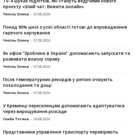
TV-4 шукає підлітків, які стануть ведучими нового
проєкту «Злий чат: Вижити онлайн»
Чепіль Олена
-
07.08.2026
Понад 90% шкіл з усієї області готові до впровадження
гарячого харчування
Чепіль Олена
-
07.08.2026
Як офіси “Зроблено в Україні” допомагають запускaти та
розвивати власну справу
Чепіль Олена
-
07.08.2026
Після температурних рекордів у регіоні очікують
похолодання та дощі
Чепіль Олена
-
07.08.2026
У Кременці переселенцям допомагають адаптуватися
через вирощування розсади
Скиба Тетяна
-
06.08.2026
Представники управління транспорту перевіряють