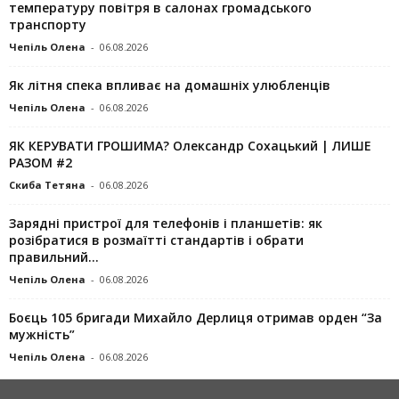
температуру повітря в салонах громадського
транспорту
Чепіль Олена
-
06.08.2026
Як літня спека впливає на домашніх улюбленців
Чепіль Олена
-
06.08.2026
ЯК КЕРУВАТИ ГРОШИМА? Олександр Сохацький | ЛИШЕ
РАЗОМ #2
Скиба Тетяна
-
06.08.2026
Зарядні пристрої для телефонів і планшетів: як
розібратися в розмаїтті стандартів і обрати
правильний...
Чепіль Олена
-
06.08.2026
Боєць 105 бригади Михайло Дерлиця отримав орден “За
мужність”
Чепіль Олена
-
06.08.2026