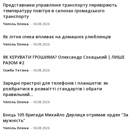
Представники управління транспорту перевіряють
температуру повітря в салонах громадського
транспорту
Чепіль Олена
-
06.08.2026
Як літня спека впливає на домашніх улюбленців
Чепіль Олена
-
06.08.2026
ЯК КЕРУВАТИ ГРОШИМА? Олександр Сохацький | ЛИШЕ
РАЗОМ #2
Скиба Тетяна
-
06.08.2026
Зарядні пристрої для телефонів і планшетів: як
розібратися в розмаїтті стандартів і обрати
правильний...
Чепіль Олена
-
06.08.2026
Боєць 105 бригади Михайло Дерлиця отримав орден “За
мужність”
Чепіль Олена
-
06.08.2026