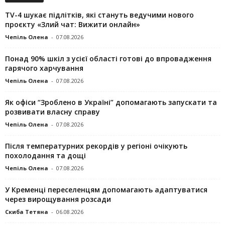
TV-4 шукає підлітків, які стануть ведучими нового
проєкту «Злий чат: Вижити онлайн»
Чепіль Олена
-
07.08.2026
Понад 90% шкіл з усієї області готові до впровадження
гарячого харчування
Чепіль Олена
-
07.08.2026
Як офіси “Зроблено в Україні” допомагають запускaти та
розвивати власну справу
Чепіль Олена
-
07.08.2026
Після температурних рекордів у регіоні очікують
похолодання та дощі
Чепіль Олена
-
07.08.2026
У Кременці переселенцям допомагають адаптуватися
через вирощування розсади
Скиба Тетяна
-
06.08.2026